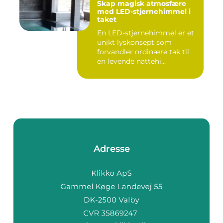
Skap magisk atmosfære
med LED-stjernehimmel i
taket
En LED-stjernehimmel er et
unikt lyskonsept som
forvandler ordinære tak til
en levende nattehi...
Adresse