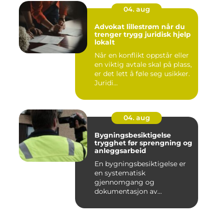
04. aug
Advokat lillestrøm når du
trenger trygg juridisk hjelp
lokalt
Når en konflikt oppstår eller
en viktig avtale skal på plass,
er det lett å føle seg usikker.
Juridi...
04. aug
Bygningsbesiktigelse
trygghet før sprengning og
anleggsarbeid
En bygningsbesiktigelse er
en systematisk
gjennomgang og
dokumentasjon av
bygninger og
konstruksjone...