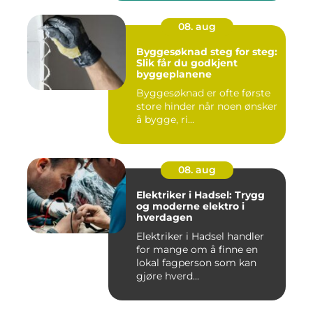
08. aug
Byggesøknad steg for steg:
Slik får du godkjent
byggeplanene
Byggesøknad er ofte første
store hinder når noen ønsker
å bygge, ri...
08. aug
Elektriker i Hadsel: Trygg
og moderne elektro i
hverdagen
Elektriker i Hadsel handler
for mange om å finne en
lokal fagperson som kan
gjøre hverd...