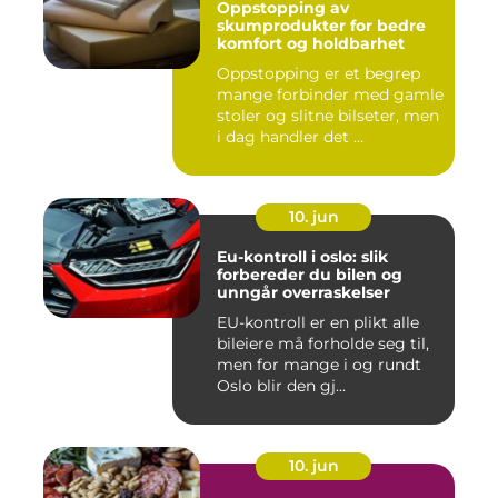
Oppstopping av
skumprodukter for bedre
komfort og holdbarhet
Oppstopping er et begrep
mange forbinder med gamle
stoler og slitne bilseter, men
i dag handler det ...
10. jun
Eu-kontroll i oslo: slik
forbereder du bilen og
unngår overraskelser
EU-kontroll er en plikt alle
bileiere må forholde seg til,
men for mange i og rundt
Oslo blir den gj...
10. jun