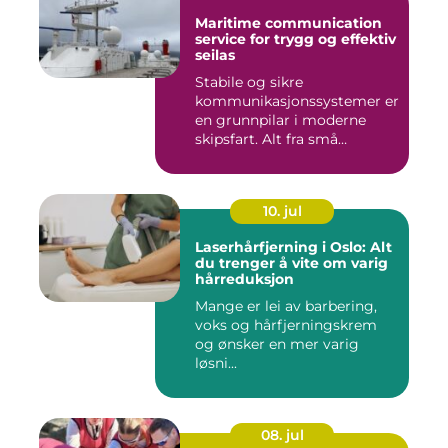
Maritime communication
service for trygg og effektiv
seilas
Stabile og sikre
kommunikasjonssystemer er
en grunnpilar i moderne
skipsfart. Alt fra små
fiskebåter...
10. jul
Laserhårfjerning i Oslo: Alt
du trenger å vite om varig
hårreduksjon
Mange er lei av barbering,
voks og hårfjerningskrem
og ønsker en mer varig
løsni...
08. jul