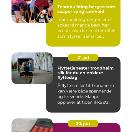
Teambuilding bergen som
skaper varig samhold
teambuilding bergen er et
søkeord mange bedrifter
bruker når de ser etter tiltak
som styrker samarbe...
01. jul
Flyttetjenester trondheim
slik får du en enklere
flyttedag
Å flytte i eller til Trondheim
kan være både spennende
og krevende. Mange
opplever at tiden ikke str...
30. jun