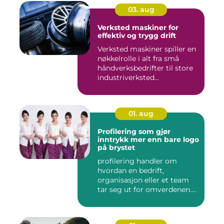
03. aug
Verksted maskiner for
effektiv og trygg drift
Verksted maskiner spiller en
nøkkelrolle i alt fra små
håndverksbedrifter til store
industriverksted...
01. aug
Profilering som gjør
inntrykk mer enn bare logo
på brystet
profilering handler om
hvordan en bedrift,
organisasjon eller et team
tar seg ut for omverdenen.
Klæ...