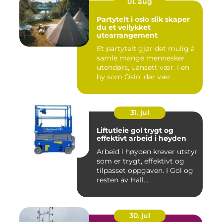
01. aug
Partytelt i oslo slik skaper
du et vellykket
utearrangement
Et partytelt gjør det mulig å
samle mange mennesker
utendørs, uansett vær. I en
by som Oslo, der vær...
31. jul
Liftutleie gol trygt og
effektivt arbeid i høyden
Arbeid i høyden krever utstyr
som er trygt, effektivt og
tilpasset oppgaven. I Gol og
resten av Hall...
30. jul