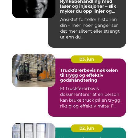
Rynkebehandling med
laser og injeksjoner – slik
myker du opp linjer og
bevarer et naturlig uttrykk
Ansiktet forteller historien
din – men noen ganger ser
det mer slitent eller strengt
ut enn du...
03. jun
Truckførerbevis nøkkelen
til trygg og effektiv
godshåndtering
Et truckførerbevis
dokumenterer at en person
kan bruke truck på en trygg,
riktig og effektiv måte. F...
02. jun