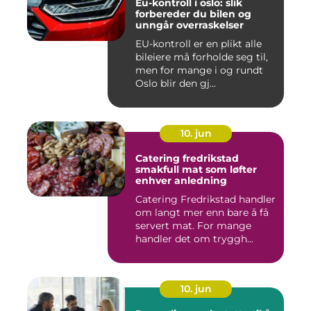
Eu-kontroll i oslo: slik
forbereder du bilen og
unngår overraskelser
EU-kontroll er en plikt alle
bileiere må forholde seg til,
men for mange i og rundt
Oslo blir den gj...
10. jun
Catering fredrikstad
smakfull mat som løfter
enhver anledning
Catering Fredrikstad handler
om langt mer enn bare å få
servert mat. For mange
handler det om tryggh...
10. jun