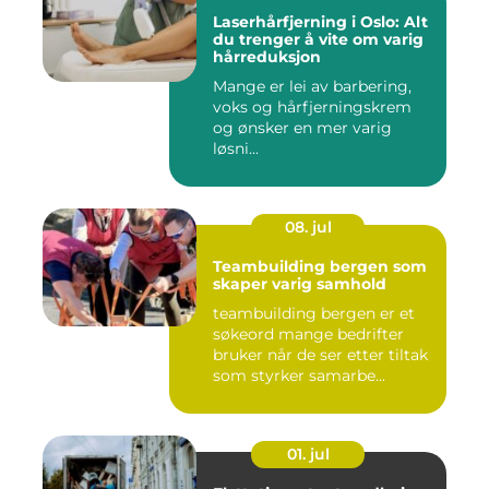
Laserhårfjerning i Oslo: Alt
du trenger å vite om varig
hårreduksjon
Mange er lei av barbering,
voks og hårfjerningskrem
og ønsker en mer varig
løsni...
08. jul
Teambuilding bergen som
skaper varig samhold
teambuilding bergen er et
søkeord mange bedrifter
bruker når de ser etter tiltak
som styrker samarbe...
01. jul