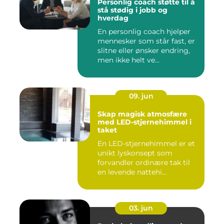
Personlig coach støtte til å
stå stødig i jobb og
hverdag
En personlig coach hjelper
mennesker som står fast, er
slitne eller ønsker endring,
men ikke helt ve...
09. jun
Skap magisk atmosfære
med LED-stjernehimmel i
taket
En LED-stjernehimmel er et
unikt lyskonsept som
forvandler ordinære tak til
en levende nattehi...
03. jun