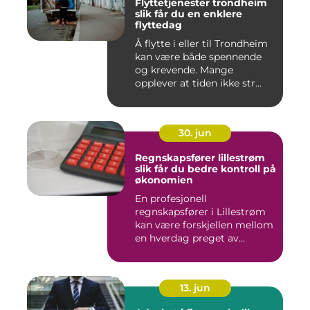
Flyttetjenester trondheim
slik får du en enklere
flyttedag
Å flytte i eller til Trondheim
kan være både spennende
og krevende. Mange
opplever at tiden ikke str...
30. jun
Regnskapsfører lillestrøm
slik får du bedre kontroll på
økonomien
En profesjonell
regnskapsfører i Lillestrøm
kan være forskjellen mellom
en hverdag preget av
økonomi...
13. jun