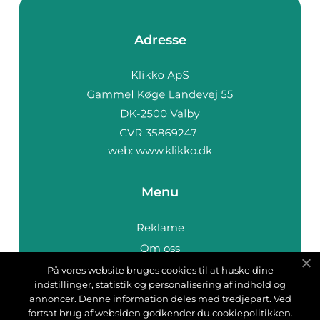
Adresse
web:
www.klikko.dk
Menu
Reklame
Om oss
Cookies
På vores website bruges cookies til at huske dine
indstillinger, statistik og personalisering af indhold og
Kontakt Oss
annoncer. Denne information deles med tredjepart. Ved
Sitemap
fortsat brug af websiden godkender du cookiepolitikken.