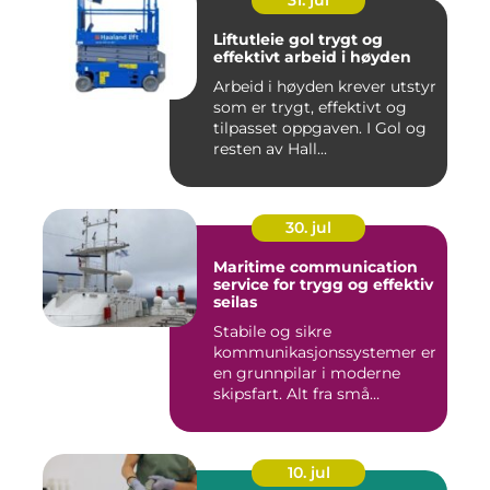
31. jul
Liftutleie gol trygt og
effektivt arbeid i høyden
Arbeid i høyden krever utstyr
som er trygt, effektivt og
tilpasset oppgaven. I Gol og
resten av Hall...
30. jul
Maritime communication
service for trygg og effektiv
seilas
Stabile og sikre
kommunikasjonssystemer er
en grunnpilar i moderne
skipsfart. Alt fra små
fiskebåter...
10. jul