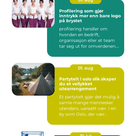
01. aug
Profilering som gjør
inntrykk mer enn bare logo
på brystet
profilering handler om
hvordan en bedrift,
organisasjon eller et team
tar seg ut for omverdenen.
Klæ...
01. aug
Partytelt i oslo slik skaper
du et vellykket
utearrangement
Et partytelt gjør det mulig å
samle mange mennesker
utendørs, uansett vær. I en
by som Oslo, der vær...