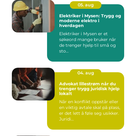
05. aug
Elektriker i Mysen: Trygg og
moderne elektro i
hverdagen
Elektriker i Mysen er et
søkeord mange bruker når
de trenger hjelp til små og
sto...
04. aug
Advokat lillestrøm når du
trenger trygg juridisk hjelp
lokalt
Når en konflikt oppstår eller
en viktig avtale skal på plass,
er det lett å føle seg usikker.
Juridi...