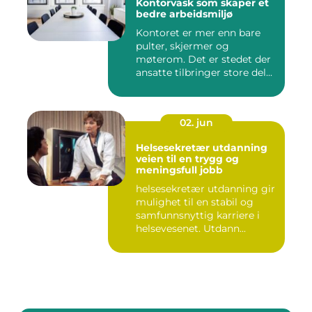
Kontorvask som skaper et
bedre arbeidsmiljø
Kontoret er mer enn bare
pulter, skjermer og
møterom. Det er stedet der
ansatte tilbringer store del...
02. jun
Helsesekretær utdanning
veien til en trygg og
meningsfull jobb
helsesekretær utdanning gir
mulighet til en stabil og
samfunnsnyttig karriere i
helsevesenet. Utdann...