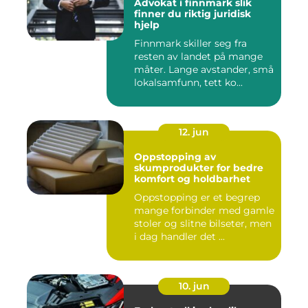
Advokat i finnmark slik
finner du riktig juridisk
hjelp
Finnmark skiller seg fra
resten av landet på mange
måter. Lange avstander, små
lokalsamfunn, tett ko...
12. jun
Oppstopping av
skumprodukter for bedre
komfort og holdbarhet
Oppstopping er et begrep
mange forbinder med gamle
stoler og slitne bilseter, men
i dag handler det ...
10. jun