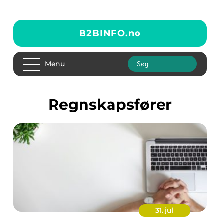
B2BINFO.
no
Menu
regnskapsfører
31. jul