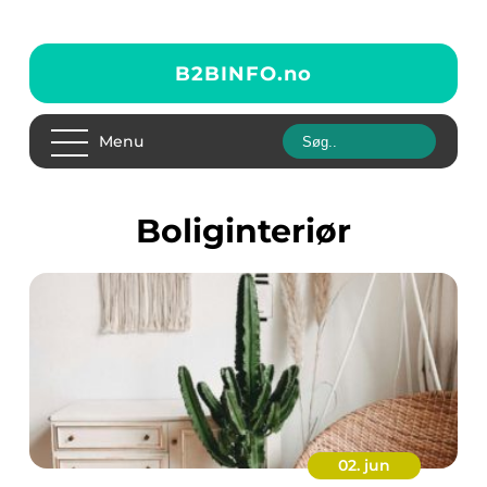
B2BINFO.
no
Menu
boliginteriør
02. jun