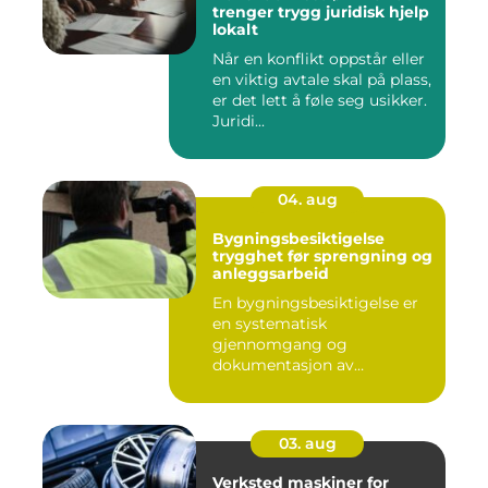
trenger trygg juridisk hjelp
lokalt
Når en konflikt oppstår eller
en viktig avtale skal på plass,
er det lett å føle seg usikker.
Juridi...
04. aug
Bygningsbesiktigelse
trygghet før sprengning og
anleggsarbeid
En bygningsbesiktigelse er
en systematisk
gjennomgang og
dokumentasjon av
bygninger og
konstruksjone...
03. aug
Verksted maskiner for