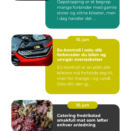
Oppstopping er et begrep
mange forbinder med gamle
stoler og slitne bilseter, men
i dag handler det ...
10. jun
Eu-kontroll i oslo: slik
forbereder du bilen og
unngår overraskelser
EU-kontroll er en plikt alle
bileiere må forholde seg til,
men for mange i og rundt
Oslo blir den gj...
10. jun
Catering fredrikstad
smakfull mat som løfter
enhver anledning