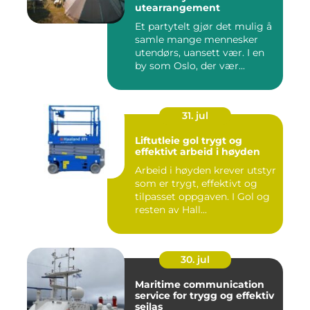
utearrangement
Et partytelt gjør det mulig å
samle mange mennesker
utendørs, uansett vær. I en
by som Oslo, der vær...
31. jul
Liftutleie gol trygt og
effektivt arbeid i høyden
Arbeid i høyden krever utstyr
som er trygt, effektivt og
tilpasset oppgaven. I Gol og
resten av Hall...
30. jul
Maritime communication
service for trygg og effektiv
seilas