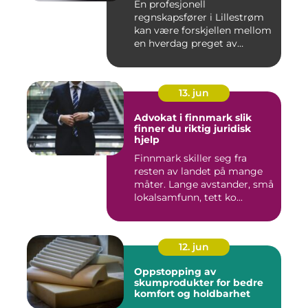
En profesjonell
regnskapsfører i Lillestrøm
kan være forskjellen mellom
en hverdag preget av
økonomi...
13. jun
Advokat i finnmark slik
finner du riktig juridisk
hjelp
Finnmark skiller seg fra
resten av landet på mange
måter. Lange avstander, små
lokalsamfunn, tett ko...
12. jun
Oppstopping av
skumprodukter for bedre
komfort og holdbarhet