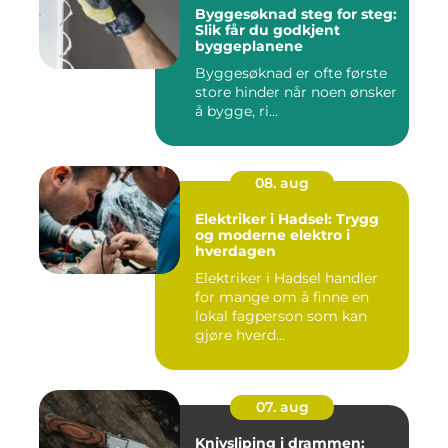
Byggesøknad steg for steg:
Slik får du godkjent
byggeplanene
Byggesøknad er ofte første
store hinder når noen ønsker
å bygge, ri...
08. aug
Elektriker i Hadsel: Trygg
og moderne elektro i
hverdagen
Elektriker i Hadsel handler
for mange om å finne en
lokal fagperson som kan
gjøre hverd...
07. aug
Knivsliping i drammen: