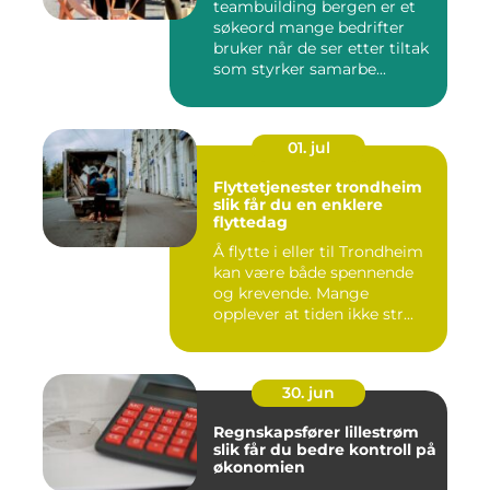
teambuilding bergen er et
søkeord mange bedrifter
bruker når de ser etter tiltak
som styrker samarbe...
01. jul
Flyttetjenester trondheim
slik får du en enklere
flyttedag
Å flytte i eller til Trondheim
kan være både spennende
og krevende. Mange
opplever at tiden ikke str...
30. jun
Regnskapsfører lillestrøm
slik får du bedre kontroll på
økonomien