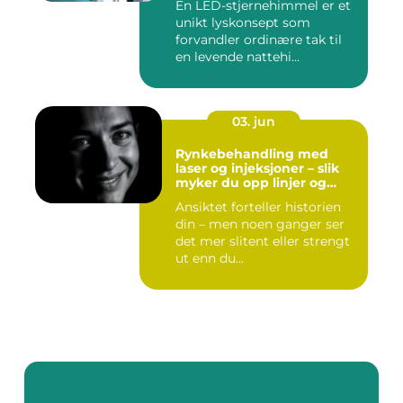
En LED-stjernehimmel er et
unikt lyskonsept som
forvandler ordinære tak til
en levende nattehi...
03. jun
Rynkebehandling med
laser og injeksjoner – slik
myker du opp linjer og
bevarer et naturlig uttrykk
Ansiktet forteller historien
din – men noen ganger ser
det mer slitent eller strengt
ut enn du...