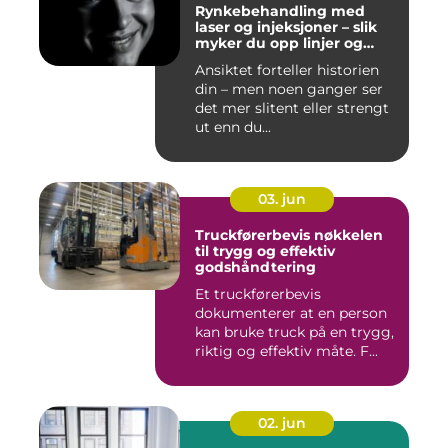
Rynkebehandling med
laser og injeksjoner – slik
myker du opp linjer og
bevarer et naturlig uttrykk
Ansiktet forteller historien
din – men noen ganger ser
det mer slitent eller strengt
ut enn du...
03. jun
Truckførerbevis nøkkelen
til trygg og effektiv
godshåndtering
Et truckførerbevis
dokumenterer at en person
kan bruke truck på en trygg,
riktig og effektiv måte. F...
02. jun