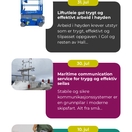
31. jul
Liftutleie gol trygt og
effektivt arbeid i høyden
Arbeid i høyden krever utstyr
som er trygt, effektivt og
tilpasset oppgaven. I Gol og
resten av Hall...
30. jul
Maritime communication
service for trygg og effektiv
seilas
Stabile og sikre
kommunikasjonssystemer er
en grunnpilar i moderne
skipsfart. Alt fra små
fiskebåter...
10. jul