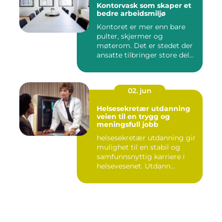
Kontorvask som skaper et
bedre arbeidsmiljø
Kontoret er mer enn bare
pulter, skjermer og
møterom. Det er stedet der
ansatte tilbringer store del...
02. jun
Helsesekretær utdanning
veien til en trygg og
meningsfull jobb
helsesekretær utdanning gir
mulighet til en stabil og
samfunnsnyttig karriere i
helsevesenet. Utdann...