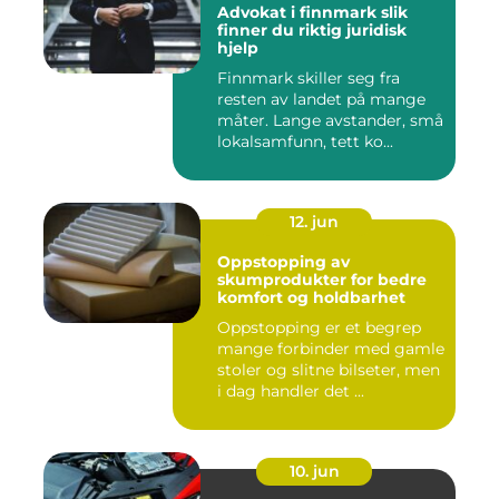
Advokat i finnmark slik
finner du riktig juridisk
hjelp
Finnmark skiller seg fra
resten av landet på mange
måter. Lange avstander, små
lokalsamfunn, tett ko...
12. jun
Oppstopping av
skumprodukter for bedre
komfort og holdbarhet
Oppstopping er et begrep
mange forbinder med gamle
stoler og slitne bilseter, men
i dag handler det ...
10. jun