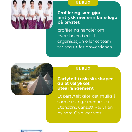
01. aug
Profilering som gjør
inntrykk mer enn bare logo
på brystet
profilering handler om
hvordan en bedrift,
organisasjon eller et team
tar seg ut for omverdenen.
Klæ...
01. aug
Partytelt i oslo slik skaper
du et vellykket
utearrangement
Et partytelt gjør det mulig å
samle mange mennesker
utendørs, uansett vær. I en
by som Oslo, der vær...