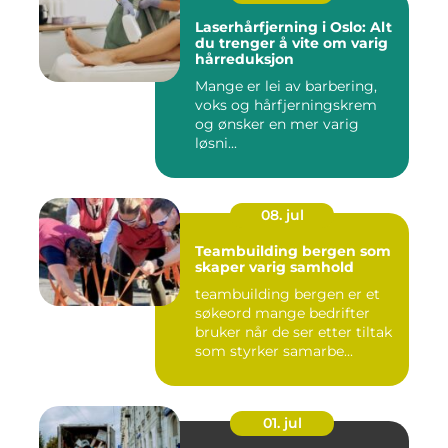
Laserhårfjerning i Oslo: Alt
du trenger å vite om varig
hårreduksjon
Mange er lei av barbering,
voks og hårfjerningskrem
og ønsker en mer varig
løsni...
08. jul
Teambuilding bergen som
skaper varig samhold
teambuilding bergen er et
søkeord mange bedrifter
bruker når de ser etter tiltak
som styrker samarbe...
01. jul