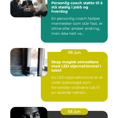
Personlig coach støtte til å
stå stødig i jobb og
hverdag
En personlig coach hjelper
mennesker som står fast, er
slitne eller ønsker endring,
men ikke helt ve...
09. jun
Skap magisk atmosfære
med LED-stjernehimmel i
taket
En LED-stjernehimmel er et
unikt lyskonsept som
forvandler ordinære tak til
en levende nattehi...
03. jun