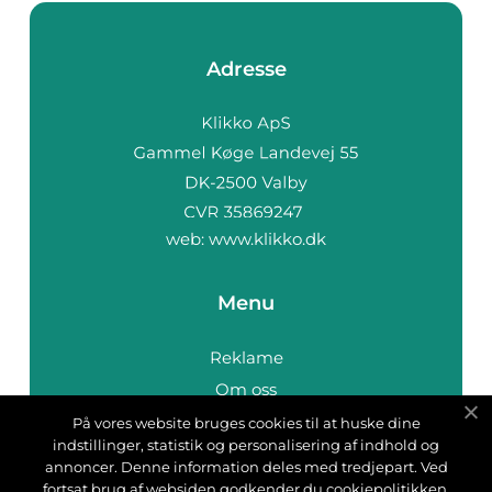
Adresse
web:
www.klikko.dk
Menu
Reklame
Om oss
Cookies
På vores website bruges cookies til at huske dine
indstillinger, statistik og personalisering af indhold og
Kontakt Oss
annoncer. Denne information deles med tredjepart. Ved
Sitemap
fortsat brug af websiden godkender du cookiepolitikken.