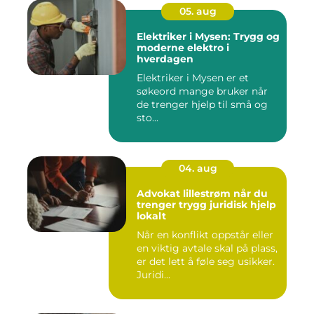
05. aug
Elektriker i Mysen: Trygg og
moderne elektro i
hverdagen
Elektriker i Mysen er et
søkeord mange bruker når
de trenger hjelp til små og
sto...
04. aug
Advokat lillestrøm når du
trenger trygg juridisk hjelp
lokalt
Når en konflikt oppstår eller
en viktig avtale skal på plass,
er det lett å føle seg usikker.
Juridi...