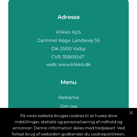
Adresse
web:
www.klikko.dk
Menu
Reklame
Om oss
Cookies
På vores website bruges cookies til at huske dine
indstillinger, statistik og personalisering af indhold og
Kontakt Oss
annoncer. Denne information deles med tredjepart. Ved
Sitemap
fortsat brug af websiden godkender du cookiepolitikken.