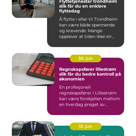
Flyttetjenester trondheim
slik får du en enklere
flyttedag
Å flytte i eller til Trondheim
kan være både spennende
og krevende. Mange
opplever at tiden ikke str...
30. jun
Regnskapsfører lillestrøm
slik får du bedre kontroll på
økonomien
En profesjonell
regnskapsfører i Lillestrøm
kan være forskjellen mellom
en hverdag preget av
økonomi...
13. jun