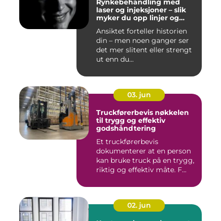
Rynkebehandling med
laser og injeksjoner – slik
myker du opp linjer og
bevarer et naturlig uttrykk
Ansiktet forteller historien
din – men noen ganger ser
det mer slitent eller strengt
ut enn du...
03. jun
Truckførerbevis nøkkelen
til trygg og effektiv
godshåndtering
Et truckførerbevis
dokumenterer at en person
kan bruke truck på en trygg,
riktig og effektiv måte. F...
02. jun