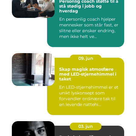
Personlig coach støtte til å
stå stødig i jobb og
hverdag
En personlig coach hjelper
mennesker som står fast, er
slitne eller ønsker endring,
men ikke helt ve...
09. jun
Skap magisk atmosfære
med LED-stjernehimmel i
taket
En LED-stjernehimmel er et
unikt lyskonsept som
forvandler ordinære tak til
en levende nattehi...
03. jun