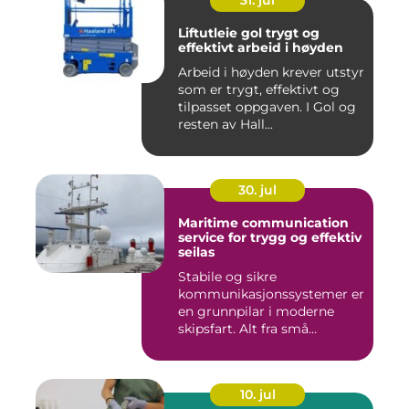
31. jul
Liftutleie gol trygt og
effektivt arbeid i høyden
Arbeid i høyden krever utstyr
som er trygt, effektivt og
tilpasset oppgaven. I Gol og
resten av Hall...
30. jul
Maritime communication
service for trygg og effektiv
seilas
Stabile og sikre
kommunikasjonssystemer er
en grunnpilar i moderne
skipsfart. Alt fra små
fiskebåter...
10. jul