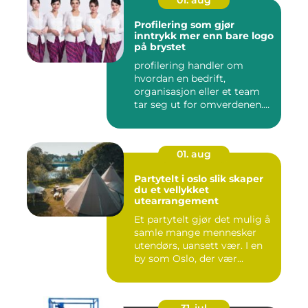
01. aug
Profilering som gjør
inntrykk mer enn bare logo
på brystet
profilering handler om
hvordan en bedrift,
organisasjon eller et team
tar seg ut for omverdenen.
Klæ...
01. aug
Partytelt i oslo slik skaper
du et vellykket
utearrangement
Et partytelt gjør det mulig å
samle mange mennesker
utendørs, uansett vær. I en
by som Oslo, der vær...