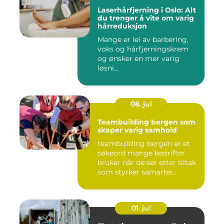
Laserhårfjerning i Oslo: Alt
du trenger å vite om varig
hårreduksjon
Mange er lei av barbering,
voks og hårfjerningskrem
og ønsker en mer varig
løsni...
08. jul
Teambuilding bergen som
skaper varig samhold
teambuilding bergen er et
søkeord mange bedrifter
bruker når de ser etter tiltak
som styrker samarbe...
01. jul