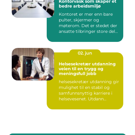
Kontorvask som skaper et
bedre arbeidsmiljø
Kontoret er mer enn bare
pulter, skjermer og
møterom. Det er stedet der
ansatte tilbringer store del...
02. jun
Helsesekretær utdanning
veien til en trygg og
meningsfull jobb
helsesekretær utdanning gir
mulighet til en stabil og
samfunnsnyttig karriere i
helsevesenet. Utdann...