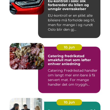
Eu-kontroll i oslo: slik
forbereder du bilen og
unngår overraskelser
EU-kontroll er en plikt alle
bileiere må forholde seg til,
men for mange i og rundt
Oslo blir den gj...
10. jun
Catering fredrikstad
smakfull mat som løfter
enhver anledning
Catering Fredrikstad handler
om langt mer enn bare å få
servert mat. For mange
handler det om tryggh...
10. jun