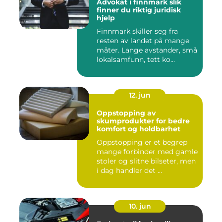
Advokat i finnmark slik
finner du riktig juridisk
hjelp
Finnmark skiller seg fra
resten av landet på mange
måter. Lange avstander, små
lokalsamfunn, tett ko...
12. jun
Oppstopping av
skumprodukter for bedre
komfort og holdbarhet
Oppstopping er et begrep
mange forbinder med gamle
stoler og slitne bilseter, men
i dag handler det ...
10. jun