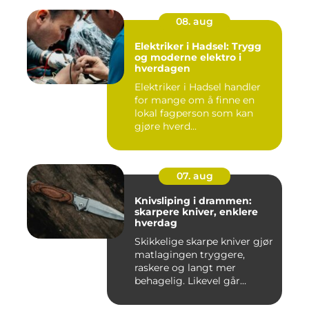
08. aug
Elektriker i Hadsel: Trygg
og moderne elektro i
hverdagen
Elektriker i Hadsel handler
for mange om å finne en
lokal fagperson som kan
gjøre hverd...
07. aug
Knivsliping i drammen:
skarpere kniver, enklere
hverdag
Skikkelige skarpe kniver gjør
matlagingen tryggere,
raskere og langt mer
behagelig. Likevel går
mang...