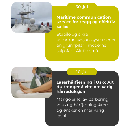
30. jul
Maritime communication
service for trygg og effektiv
seilas
Stabile og sikre
kommunikasjonssystemer er
en grunnpilar i moderne
skipsfart. Alt fra små
fiskebåter...
10. jul
Laserhårfjerning i Oslo: Alt
du trenger å vite om varig
hårreduksjon
Mange er lei av barbering,
voks og hårfjerningskrem
og ønsker en mer varig
løsni...