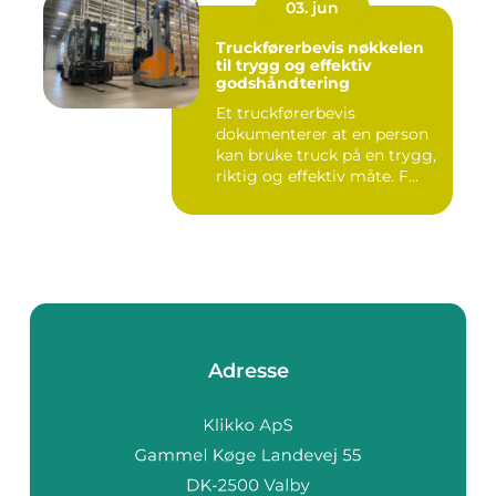
03. jun
Truckførerbevis nøkkelen
til trygg og effektiv
godshåndtering
Et truckførerbevis
dokumenterer at en person
kan bruke truck på en trygg,
riktig og effektiv måte. F...
Adresse