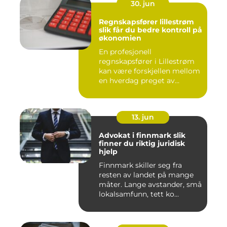
30. jun
Regnskapsfører lillestrøm
slik får du bedre kontroll på
økonomien
En profesjonell
regnskapsfører i Lillestrøm
kan være forskjellen mellom
en hverdag preget av
økonomi...
13. jun
Advokat i finnmark slik
finner du riktig juridisk
hjelp
Finnmark skiller seg fra
resten av landet på mange
måter. Lange avstander, små
lokalsamfunn, tett ko...