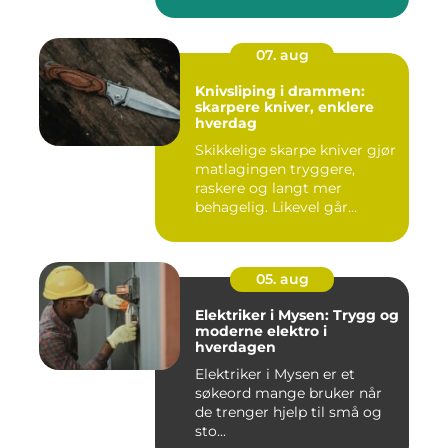
07. aug
Knivsliping i drammen:
skarpere kniver, enklere
hverdag
Skikkelige skarpe kniver gjør
matlagingen tryggere,
raskere og langt mer
behagelig. Likevel går
mang...
05. aug
Elektriker i Mysen: Trygg og
moderne elektro i
hverdagen
Elektriker i Mysen er et
søkeord mange bruker når
de trenger hjelp til små og
sto...