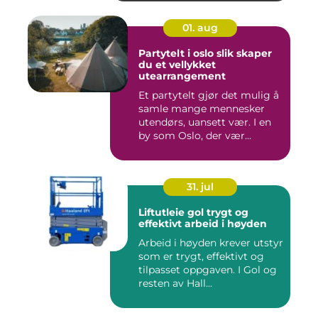
01. aug
Partytelt i oslo slik skaper
du et vellykket
utearrangement
Et partytelt gjør det mulig å
samle mange mennesker
utendørs, uansett vær. I en
by som Oslo, der vær...
31. jul
Liftutleie gol trygt og
effektivt arbeid i høyden
Arbeid i høyden krever utstyr
som er trygt, effektivt og
tilpasset oppgaven. I Gol og
resten av Hall...