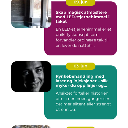
09. jun
Skap magisk atmosfære
med LED-stjernehimmel i
taket
En LED-stjernehimmel er et
unikt lyskonsept som
forvandler ordinære tak til
en levende nattehi...
03. jun
Rynkebehandling med
laser og injeksjoner – slik
myker du opp linjer og
bevarer et naturlig uttrykk
Ansiktet forteller historien
din – men noen ganger ser
det mer slitent eller strengt
ut enn du...