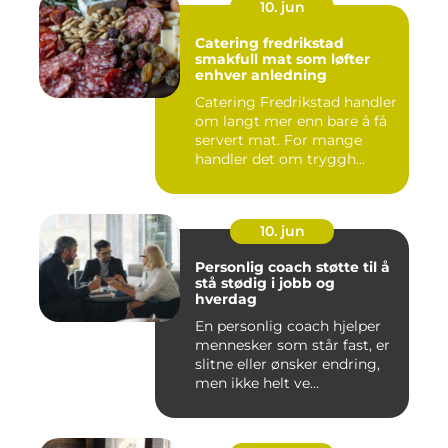
10. jun
Catering fredrikstad
smakfull mat som løfter
enhver anledning
Catering Fredrikstad handler
om langt mer enn bare å få
servert mat. For mange
handler det om tryggh...
10. jun
Personlig coach støtte til å
stå stødig i jobb og
hverdag
En personlig coach hjelper
mennesker som står fast, er
slitne eller ønsker endring,
men ikke helt ve...