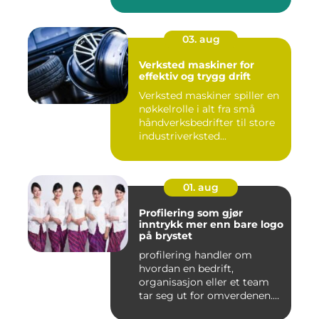
bygninger og
konstruksjone...
03. aug
Verksted maskiner for
effektiv og trygg drift
Verksted maskiner spiller en
nøkkelrolle i alt fra små
håndverksbedrifter til store
industriverksted...
01. aug
Profilering som gjør
inntrykk mer enn bare logo
på brystet
profilering handler om
hvordan en bedrift,
organisasjon eller et team
tar seg ut for omverdenen.
Klæ...