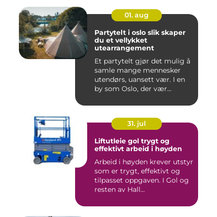
01. aug
Partytelt i oslo slik skaper
du et vellykket
utearrangement
Et partytelt gjør det mulig å
samle mange mennesker
utendørs, uansett vær. I en
by som Oslo, der vær...
31. jul
Liftutleie gol trygt og
effektivt arbeid i høyden
Arbeid i høyden krever utstyr
som er trygt, effektivt og
tilpasset oppgaven. I Gol og
resten av Hall...