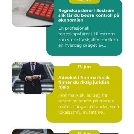
Regnskapsfører lillestrøm
slik får du bedre kontroll på
økonomien
En profesjonell
regnskapsfører i Lillestrøm
kan være forskjellen mellom
en hverdag preget av
økonomi...
13. jun
Advokat i finnmark slik
finner du riktig juridisk
hjelp
Finnmark skiller seg fra
resten av landet på mange
måter. Lange avstander, små
lokalsamfunn, tett ko...
12. jun