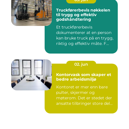
Truckførerbevis nøkkelen
til trygg og effektiv
godshåndtering
Et truckførerbevis
dokumenterer at en person
kan bruke truck på en trygg,
riktig og effektiv måte. F...
02. jun
Kontorvask som skaper et
bedre arbeidsmiljø
Kontoret er mer enn bare
pulter, skjermer og
møterom. Det er stedet der
ansatte tilbringer store del...