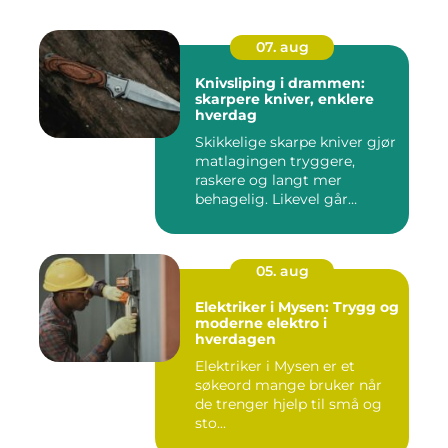
07. aug
Knivsliping i drammen:
skarpere kniver, enklere
hverdag
Skikkelige skarpe kniver gjør
matlagingen tryggere,
raskere og langt mer
behagelig. Likevel går
mang...
05. aug
Elektriker i Mysen: Trygg og
moderne elektro i
hverdagen
Elektriker i Mysen er et
søkeord mange bruker når
de trenger hjelp til små og
sto...