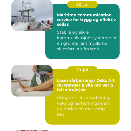
30. jul
Maritime communication
service for trygg og effektiv
seilas
Stabile og sikre
kommunikasjonssystemer er
en grunnpilar i moderne
skipsfart. Alt fra små
fiskebåter...
10. jul
Laserhårfjerning i Oslo: Alt
du trenger å vite om varig
hårreduksjon
Mange er lei av barbering,
voks og hårfjerningskrem
og ønsker en mer varig
løsni...