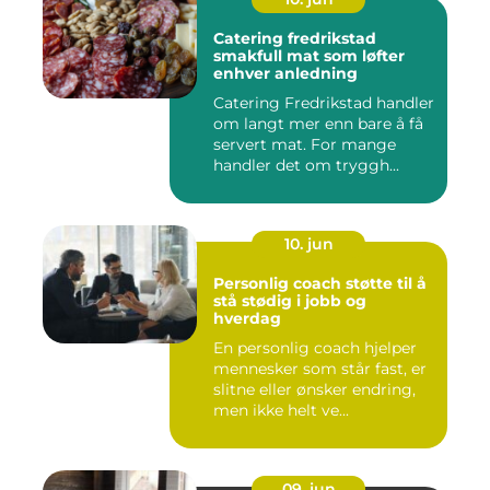
Catering fredrikstad
smakfull mat som løfter
enhver anledning
Catering Fredrikstad handler
om langt mer enn bare å få
servert mat. For mange
handler det om tryggh...
10. jun
Personlig coach støtte til å
stå stødig i jobb og
hverdag
En personlig coach hjelper
mennesker som står fast, er
slitne eller ønsker endring,
men ikke helt ve...
09. jun