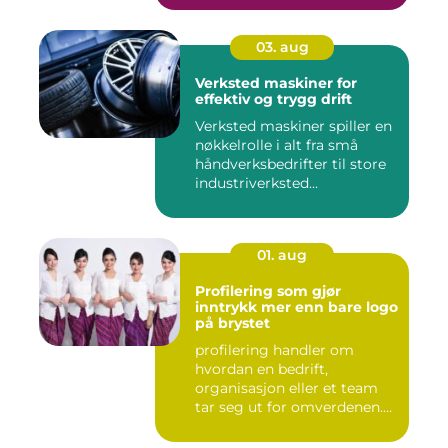
konstruksjone...
03. aug
Verksted maskiner for
effektiv og trygg drift
Verksted maskiner spiller en
nøkkelrolle i alt fra små
håndverksbedrifter til store
industriverksted...
01. aug
Profilering som gjør
inntrykk mer enn bare logo
på brystet
profilering handler om
hvordan en bedrift,
organisasjon eller et team
tar seg ut for omverdenen.
Klæ...