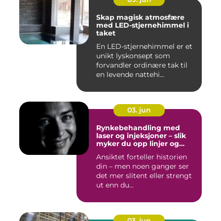
Skap magisk atmosfære
med LED-stjernehimmel i
taket
En LED-stjernehimmel er et
unikt lyskonsept som
forvandler ordinære tak til
en levende nattehi...
03. jun
Rynkebehandling med
laser og injeksjoner – slik
myker du opp linjer og
bevarer et naturlig uttrykk
Ansiktet forteller historien
din – men noen ganger ser
det mer slitent eller strengt
ut enn du...
03. jun