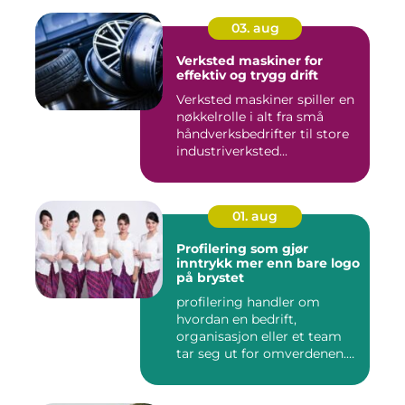
03. aug
Verksted maskiner for
effektiv og trygg drift
Verksted maskiner spiller en
nøkkelrolle i alt fra små
håndverksbedrifter til store
industriverksted...
01. aug
Profilering som gjør
inntrykk mer enn bare logo
på brystet
profilering handler om
hvordan en bedrift,
organisasjon eller et team
tar seg ut for omverdenen.
Klæ...