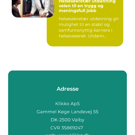
Helsesekretær utdanning
veien til en trygg og
meningsfull jobb
helsesekretær utdanning gir
mulighet til en stabil og
samfunnsnyttig karriere i
helsevesenet. Utdann...
Adresse