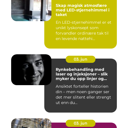
Skap magisk atmosfære
med LED-stjernehimmel i
taket
En LED-stjernehimmel er et
unikt lyskonsept som
forvandler ordinære tak til
en levende nattehi...
03. jun
Rynkebehandling med
laser og injeksjoner – slik
myker du opp linjer og
bevarer et naturlig uttrykk
Ansiktet forteller historien
din – men noen ganger ser
det mer slitent eller strengt
ut enn du...
03. jun