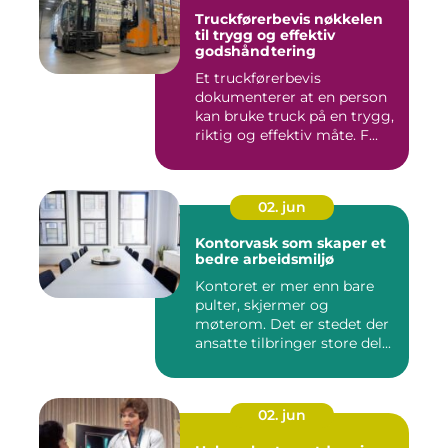
Truckførerbevis nøkkelen
til trygg og effektiv
godshåndtering
Et truckførerbevis
dokumenterer at en person
kan bruke truck på en trygg,
riktig og effektiv måte. F...
02. jun
Kontorvask som skaper et
bedre arbeidsmiljø
Kontoret er mer enn bare
pulter, skjermer og
møterom. Det er stedet der
ansatte tilbringer store del...
02. jun