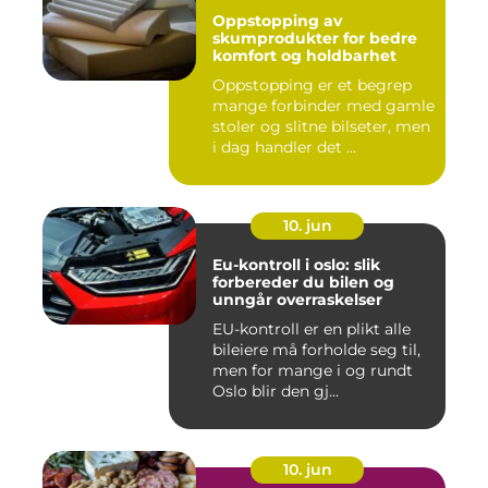
Oppstopping av
skumprodukter for bedre
komfort og holdbarhet
Oppstopping er et begrep
mange forbinder med gamle
stoler og slitne bilseter, men
i dag handler det ...
10. jun
Eu-kontroll i oslo: slik
forbereder du bilen og
unngår overraskelser
EU-kontroll er en plikt alle
bileiere må forholde seg til,
men for mange i og rundt
Oslo blir den gj...
10. jun