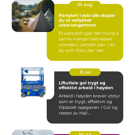
01. aug
Partytelt i oslo slik skaper
du et vellykket
utearrangement
Et partytelt gjør det mulig å
samle mange mennesker
utendørs, uansett vær. I en
by som Oslo, der vær...
31. jul
Liftutleie gol trygt og
effektivt arbeid i høyden
Arbeid i høyden krever utstyr
som er trygt, effektivt og
tilpasset oppgaven. I Gol og
resten av Hall...
30. jul