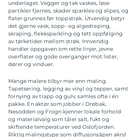
underlaget. Vegger og tak vaskes, løse
partikler fjernes, skader sparkles og slipes, og
flater grunnes før toppstrøk. Utvendig betyr
det gjerne vask, sopp- og algedreping,
skraping, flekksparkling og tett oppfølging
av tørketider mellom strøk. Innvendig
handler oppgaven om rette linjer, jevne
overflater og gode overganger mot lister,
dører og vinduer.
Mange malere tilbyr mer enn maling.
Tapetsering, legging av vinyl og tepper, samt
fornying av trapp og gulv, samles ofte i én
pakke. En aktør som jobber i Drøbak,
Nesodden og Frogn kjenner lokale forhold
og materialvalg som tåler salt, fukt og
skiftende temperaturer ved Oslofjorden.
Riktig malingstype som diffusjonsåpen akryl