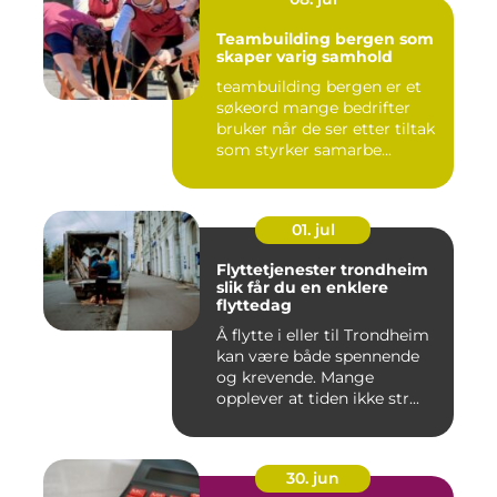
Teambuilding bergen som
skaper varig samhold
teambuilding bergen er et
søkeord mange bedrifter
bruker når de ser etter tiltak
som styrker samarbe...
01. jul
Flyttetjenester trondheim
slik får du en enklere
flyttedag
Å flytte i eller til Trondheim
kan være både spennende
og krevende. Mange
opplever at tiden ikke str...
30. jun