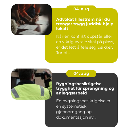
04. aug
Advokat lillestrøm når du
trenger trygg juridisk hjelp
lokalt
Når en konflikt oppstår eller
en viktig avtale skal på plass,
er det lett å føle seg usikker.
Juridi...
04. aug
Bygningsbesiktigelse
trygghet før sprengning og
anleggsarbeid
En bygningsbesiktigelse er
en systematisk
gjennomgang og
dokumentasjon av
bygninger og
konstruksjone...