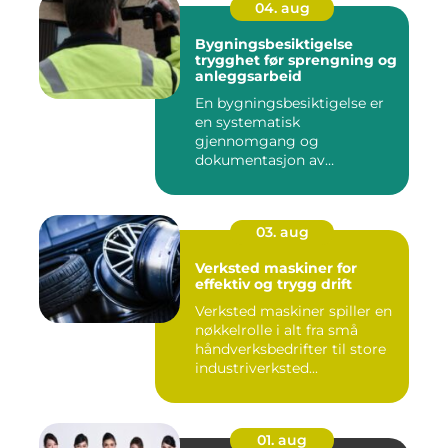
04. aug
Bygningsbesiktigelse
trygghet før sprengning og
anleggsarbeid
En bygningsbesiktigelse er
en systematisk
gjennomgang og
dokumentasjon av
bygninger og
konstruksjone...
03. aug
Verksted maskiner for
effektiv og trygg drift
Verksted maskiner spiller en
nøkkelrolle i alt fra små
håndverksbedrifter til store
industriverksted...
01. aug