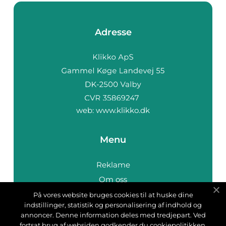
Adresse
web:
www.klikko.dk
Menu
Reklame
Om oss
Cookies
På vores website bruges cookies til at huske dine
indstillinger, statistik og personalisering af indhold og
Kontakt Oss
annoncer. Denne information deles med tredjepart. Ved
Sitemap
fortsat brug af websiden godkender du cookiepolitikken.