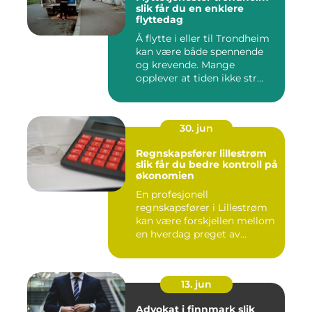
slik får du en enklere
flyttedag
Å flytte i eller til Trondheim
kan være både spennende
og krevende. Mange
opplever at tiden ikke str...
30. jun
Regnskapsfører lillestrøm
slik får du bedre kontroll på
økonomien
En profesjonell
regnskapsfører i Lillestrøm
kan være forskjellen mellom
en hverdag preget av
økonomi...
13. jun
Advokat i finnmark slik