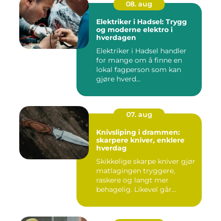
08. aug
Elektriker i Hadsel: Trygg
og moderne elektro i
hverdagen
Elektriker i Hadsel handler
for mange om å finne en
lokal fagperson som kan
gjøre hverd...
07. aug
Knivsliping i drammen:
skarpere kniver, enklere
hverdag
Skikkelige skarpe kniver gjør
matlagingen tryggere,
raskere og langt mer
behagelig. Likevel går
mang...