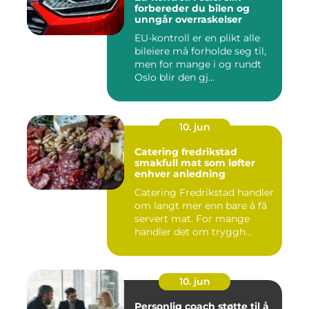
forbereder du bilen og
unngår overraskelser
EU-kontroll er en plikt alle
bileiere må forholde seg til,
men for mange i og rundt
Oslo blir den gj...
10. jun
Catering fredrikstad
smakfull mat som løfter
enhver anledning
Catering Fredrikstad handler
om langt mer enn bare å få
servert mat. For mange
handler det om tryggh...
10. jun
Personlig coach støtte til å