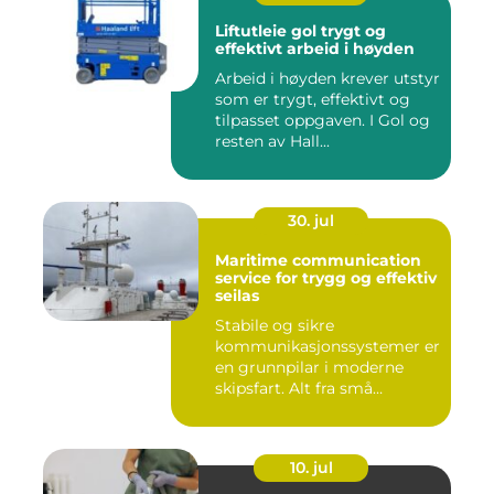
Liftutleie gol trygt og
effektivt arbeid i høyden
Arbeid i høyden krever utstyr
som er trygt, effektivt og
tilpasset oppgaven. I Gol og
resten av Hall...
30. jul
Maritime communication
service for trygg og effektiv
seilas
Stabile og sikre
kommunikasjonssystemer er
en grunnpilar i moderne
skipsfart. Alt fra små
fiskebåter...
10. jul