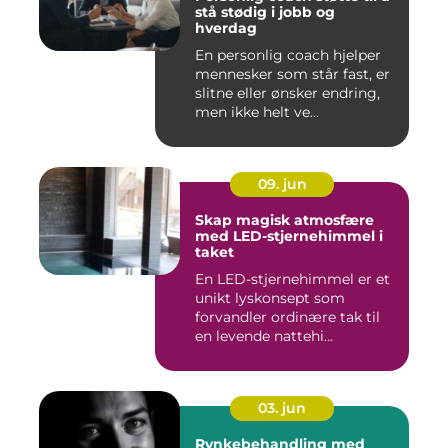
stå stødig i jobb og
hverdag
En personlig coach hjelper
mennesker som står fast, er
slitne eller ønsker endring,
men ikke helt ve...
09. jun
Skap magisk atmosfære
med LED-stjernehimmel i
taket
En LED-stjernehimmel er et
unikt lyskonsept som
forvandler ordinære tak til
en levende nattehi...
03. jun
Rynkebehandling med