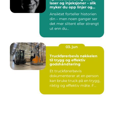
laser og injeksjoner – slik
myker du opp linjer og
bevarer et naturlig uttrykk
Ansiktet forteller historien
din – men noen ganger ser
det mer slitent eller strengt
ut enn du...
03. jun
Truckførerbevis nøkkelen
til trygg og effektiv
godshåndtering
Et truckførerbevis
dokumenterer at en person
kan bruke truck på en trygg,
riktig og effektiv måte. F...