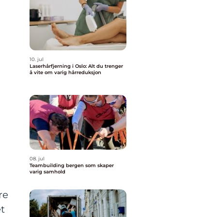
10. jul
Laserhårfjerning i Oslo: Alt du trenger
å vite om varig hårreduksjon
08. jul
Teambuilding bergen som skaper
varig samhold
re
t