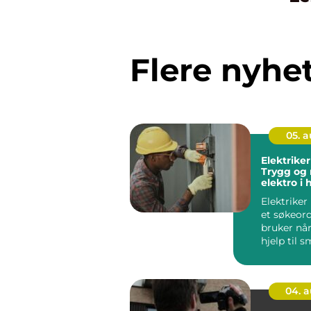
Flere nyhe
05. 
Elektriker
Trygg og
elektro i
Elektriker
et søkeor
bruker når
hjelp til s
04. 