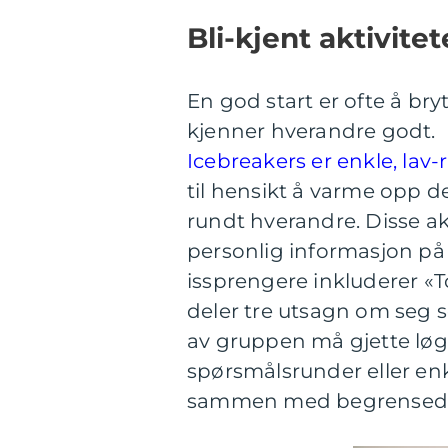
Bli-kjent aktivitet
En god start er ofte å br
kjenner hverandre godt.
Icebreakers er enkle, lav-r
til hensikt å varme opp 
rundt hverandre. Disse ak
personlig informasjon på
issprengere inkluderer «
deler tre utsagn om seg s
av gruppen må gjette lø
spørsmålsrunder eller e
sammen med begrensede 