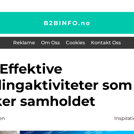
B2BINFO.
no
Reklame
Om Oss
Cookies
Kontakt Oss
Effektive
ingaktiviteter som
ker samholdet
sen
Inspirat