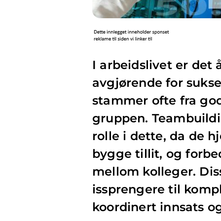
I arbeidslivet er det
avgjørende for sukse
stammer ofte fra god
gruppen. Teambuilding
rolle i dette, da de 
bygge tillit, og fo
mellom kolleger. Diss
issprengere til kom
koordinert innsats o