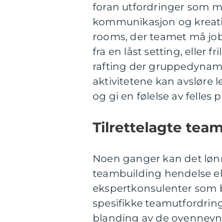
foran utfordringer som 
kommunikasjon og kreati
rooms, der teamet må jo
fra en låst setting, eller f
rafting der gruppedynamik
aktivitetene kan avsløre 
og gi en følelse av felles
Tilrettelagte team
Noen ganger kan det lønne 
teambuilding hendelse ell
ekspertkonsulenter som b
spesifikke teamutfordring
blanding av de ovennevn