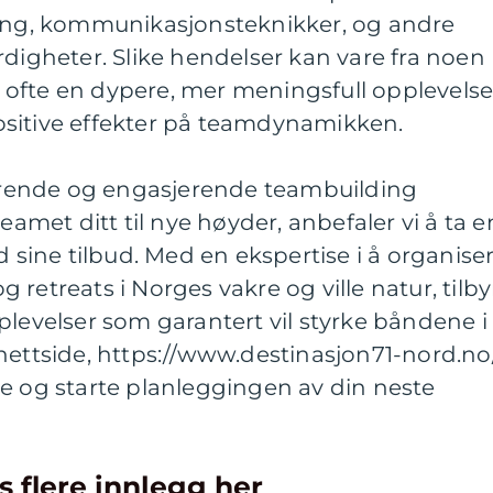
ning, kommunikasjonsteknikker, og andre
rdigheter. Slike hendelser kan vare fra noen
ir ofte en dypere, mer meningsfull opplevels
sitive effekter på teamdynamikken.
irerende og engasjerende teambuilding
teamet ditt til nye høyder, anbefaler vi å ta e
d sine tilbud. Med en ekspertise i å organise
retreats i Norges vakre og ville natur, tilby
plevelser som garantert vil styrke båndene i
nettside, https://www.destinasjon71-nord.no/
e og starte planleggingen av din neste
s flere innlegg her