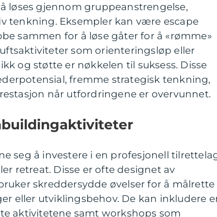
må løses gjennom gruppeanstrengelse,
v tenkning. Eksempler kan være escape
bbe sammen for å løse gåter for å «rømme»
riluftsaktiviteter som orienteringsløp eller
k og støtte er nøkkelen til suksess. Disse
lederpotensial, fremme strategisk tenkning,
 prestasjon når utfordringene er overvunnet.
buildingaktiviteter
seg å investere i en profesjonell tilrettela
er retreat. Disse er ofte designet av
ruker skreddersydde øvelser for å målrette
er eller utviklingsbehov. De kan inkludere e
te aktivitetene samt workshops som