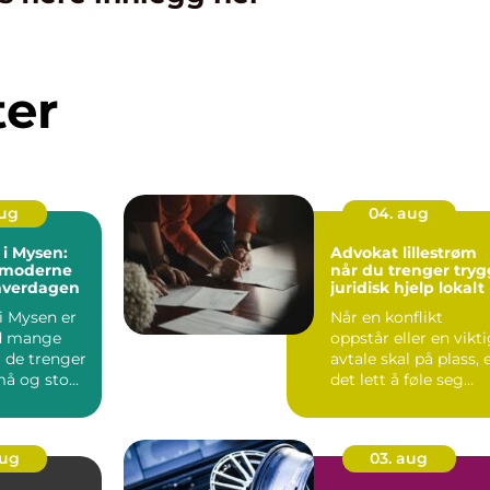
ter
aug
04. aug
 i Mysen:
Advokat lillestrøm
 moderne
når du trenger tryg
 hverdagen
juridisk hjelp lokalt
 i Mysen er
Når en konflikt
d mange
oppstår eller en vikt
 de trenger
avtale skal på plass, 
må og sto...
det lett å føle seg
usikker. Juridi...
aug
03. aug