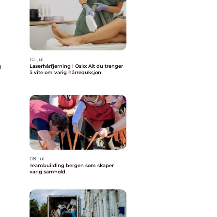
10. jul
m
Laserhårfjerning i Oslo: Alt du trenger
å vite om varig hårreduksjon
08. jul
Teambuilding bergen som skaper
varig samhold