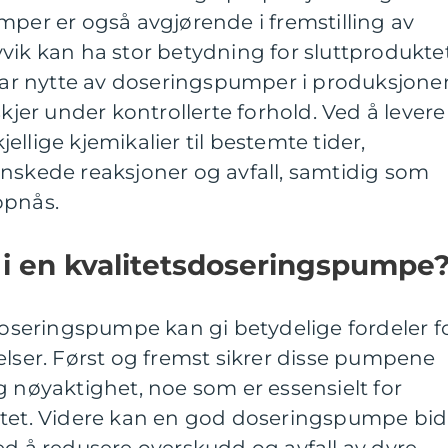
mper er også avgjørende i fremstilling av
vik kan ha stor betydning for sluttprodukte
drar nytte av doseringspumper i produksjone
skjer under kontrollerte forhold. Ved å levere
llige kjemikalier til bestemte tider,
ønskede reaksjoner og avfall, samtidig som
ppnås.
 i en kvalitetsdoseringspumpe
sdoseringspumpe kan gi betydelige fordeler f
elser. Først og fremst sikrer disse pumpene
g nøyaktighet, noe som er essensielt for
itet. Videre kan en god doseringspumpe bid