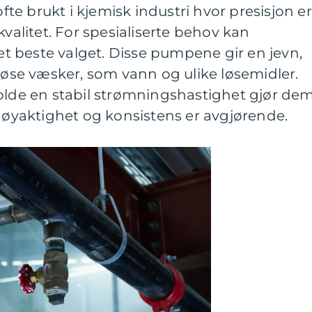
e brukt i kjemisk industri hvor presisjon er
kvalitet. For spesialiserte behov kan
 beste valget. Disse pumpene gir en jevn,
skøse væsker, som vann og ulike løsemidler.
holde en stabil strømningshastighet gjør de
 nøyaktighet og konsistens er avgjørende.