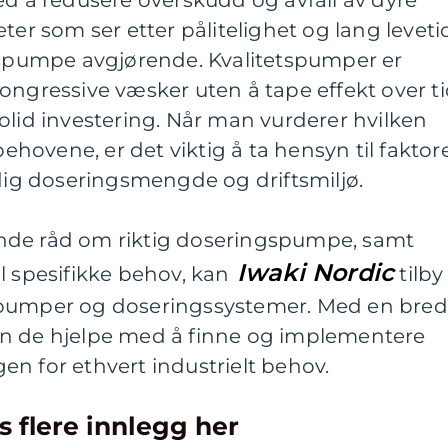
ed å redusere overskudd og avfall av dyre
ter som ser etter pålitelighet og lang leveti
ngspumpe avgjørende. Kvalitetspumper er
ongressive væsker uten å tape effekt over ti
olid investering. Når man vurderer hvilken
ovene, er det viktig å ta hensyn til faktor
g doseringsmengde og driftsmiljø.
nde råd om riktig doseringspumpe, samt
Iwaki Nordic
l spesifikke behov, kan
tilby
 pumper og doseringssystemer. Med en bred
an de hjelpe med å finne og implementere
n for ethvert industrielt behov.
s flere innlegg her