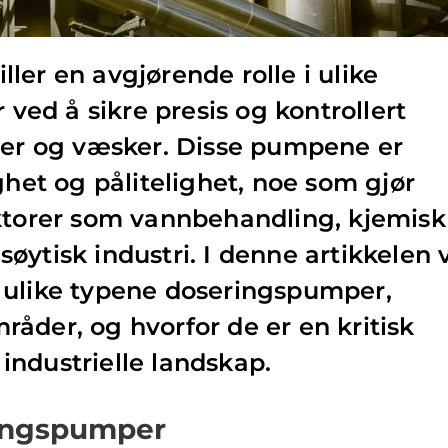
ler en avgjørende rolle i ulike
r ved å sikre presis og kontrollert
ier og væsker. Disse pumpene er
ghet og pålitelighet, noe som gjør
ektorer som vannbehandling, kjemisk
ytisk industri. I denne artikkelen v
 ulike typene doseringspumper,
åder, og hvorfor de er en kritisk
ndustrielle landskap.
ringspumper