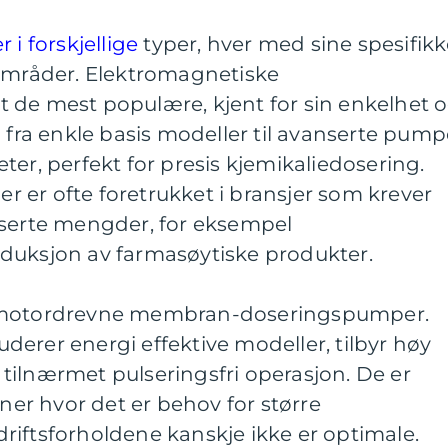
 forskjellige
typer, hver med sine spesifik
sområder. Elektromagnetiske
 de mest populære, kjent for sin enkelhet 
g fra enkle basis modeller til avanserte pump
ter, perfekt for presis kjemikaliedosering.
 er ofte foretrukket i bransjer som krever
oserte mengder, for eksempel
duksjon av farmasøytiske produkter.
r motordrevne membran-doseringspumper.
erer energi effektive modeller, tilbyr høy
tilnærmet pulseringsfri operasjon. De er
oner hvor det er behov for større
riftsforholdene kanskje ikke er optimale.