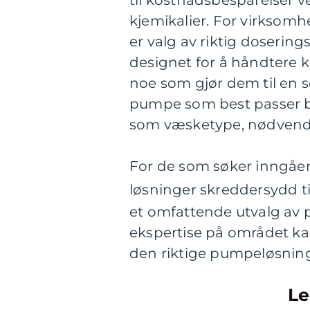
til kostnadsbesparelser v
kjemikalier. For virksomhe
er valg av riktig doseri
designet for å håndtere k
noe som gjør dem til en s
pumpe som best passer beh
som væsketype, nødvendi
For de som søker inngåe
løsninger skreddersydd ti
et omfattende utvalg av
ekspertise på området k
den riktige pumpeløsninge
Le