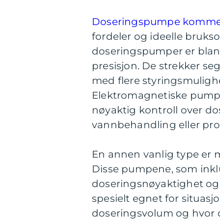
Doseringspumpe kommer i
fordeler og ideelle bruk
doseringspumper er blant
presisjon. De strekker se
med flere styringsmulighe
Elektromagnetiske pumper
nøyaktig kontroll over d
vannbehandling eller pro
En annen vanlig type e
Disse pumpene, som inklud
doseringsnøyaktighet og 
spesielt egnet for situasj
doseringsvolum og hvor d