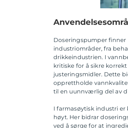
Anvendelsesområ
Doseringspumper finner a
industriområder, fra beha
drikkeindustrien. I van
kritiske for å sikre korrek
justeringsmidler. Dette bi
opprettholde vannkvalitet
til en uunnværlig del av 
I farmasøytisk industri er
høyt. Her bidrar doserin
ved å sørge for at ingred