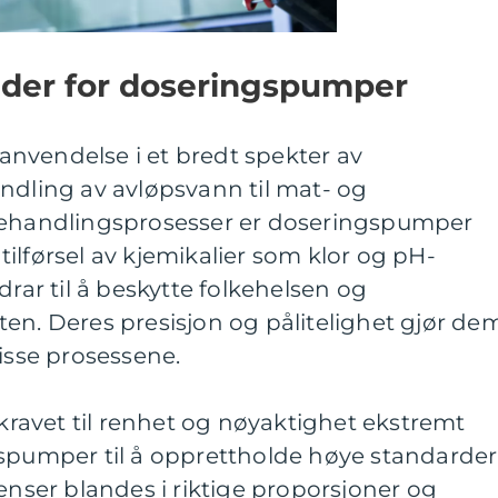
der for doseringspumper
nvendelse i et bredt spekter av
ndling av avløpsvann til mat- og
nbehandlingsprosesser er doseringspumper
t tilførsel av kjemikalier som klor og pH-
drar til å beskytte folkehelsen og
en. Deres presisjon og pålitelighet gjør de
disse prosessene.
 kravet til renhet og nøyaktighet ekstremt
gspumper til å opprettholde høye standarder
ienser blandes i riktige proporsjoner og