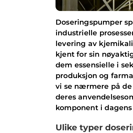
Doseringspumper spil
industrielle prosesse
levering av kjemikal
kjent for sin nøyakti
dem essensielle i s
produksjon og farmasø
vi se nærmere på de
deres anvendelsesomr
komponent i dagens i
Ulike typer dose