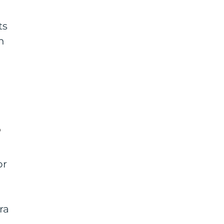
ts
n
?
or
ra