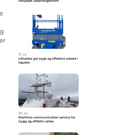
vellykket utearrangement
ke
og
er
31. jul
Liftutleie gol trygt og effektivt arbeid i
høyden
30. jul
Maritime communication service for
trygg og effektiv seilas