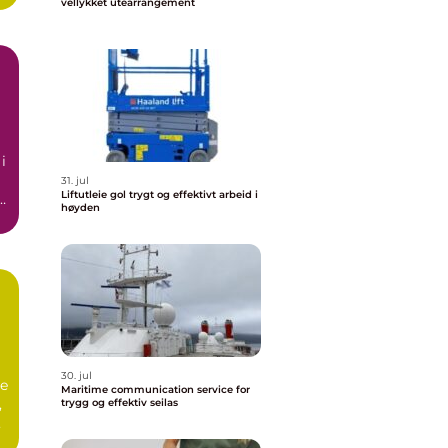
vellykket utearrangement
i
31. jul
Liftutleie gol trygt og effektivt arbeid i
l
høyden
30. jul
e
Maritime communication service for
,
trygg og effektiv seilas