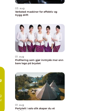
03. aug
Verksted maskiner for effektiv og
trygg drift
01. aug
Profilering som gjør inntrykk mer enn
bare logo på brystet
g
ig
er
01. aug
Partytelt i oslo slik skaper du et