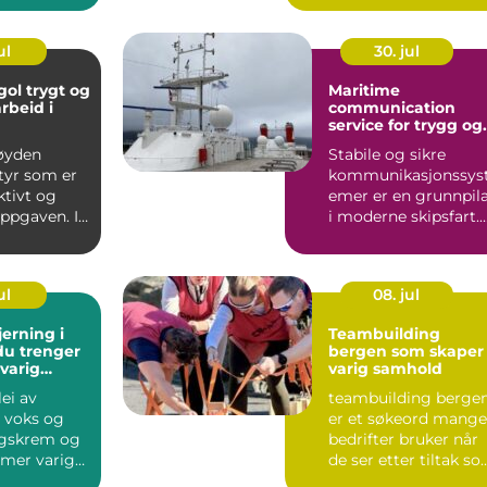
ul
30. jul
ygt og
Maritime
arbeid i
communication
service for trygg og
effektiv seilas
høyden
Stabile og sikre
tyr som er
kommunikasjonssys
ktivt og
emer er en grunnpil
oppgaven. I
i moderne skipsfart.
en av Hall...
Alt fra små
fiskebåter...
ul
08. jul
jerning i
Teambuilding
 du trenger
bergen som skaper
 varig
varig samhold
sjon
ei av
teambuilding berge
, voks og
er et søkeord mange
ngskrem og
bedrifter bruker når
 mer varig
de ser etter tiltak s
styrker samarbe...