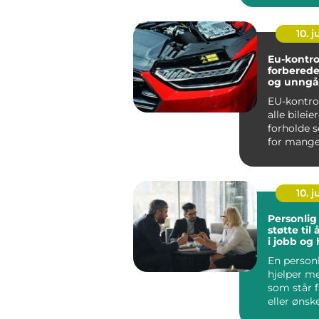
ko...
10. 
Eu-kontroll
forberede
og unngå
overraske
EU-kontrol
alle bilei
forholde s
for mange
Oslo blir d
10. 
Personlig
støtte til 
i jobb og
En person
hjelper m
som står fa
eller ønsk
men ikke he