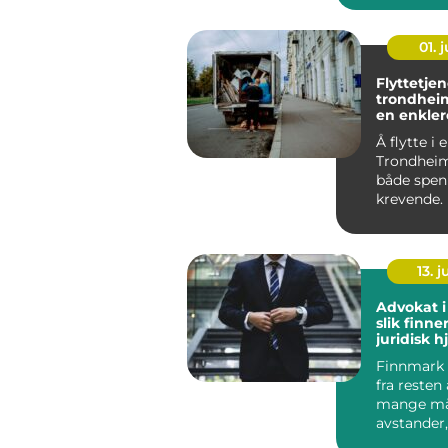
01. j
Flyttetjen
trondheim slik får
en enkler
Å flytte i e
Trondhei
både spe
krevende.
opplever a
str...
13. j
Advokat i
slik finne
juridisk h
Finnmark s
fra resten
mange må
avstander
lokalsamfu