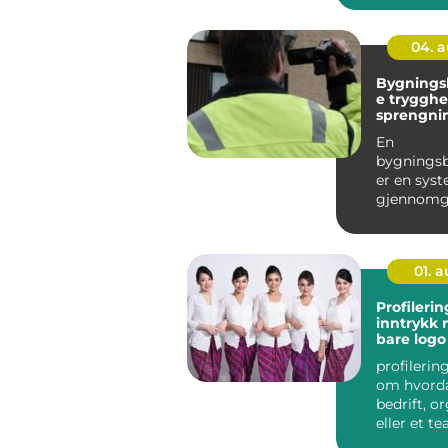
04. 
Bygningsb
e trygghet før
sprengni
anleggsa
En
bygningsb
er en sys
gjennomg
dokument
bygninger
konstruksj
01. 
Profileri
inntrykk mer enn
bare logo
profilerin
om hvord
bedrift, o
eller et t
ut for om