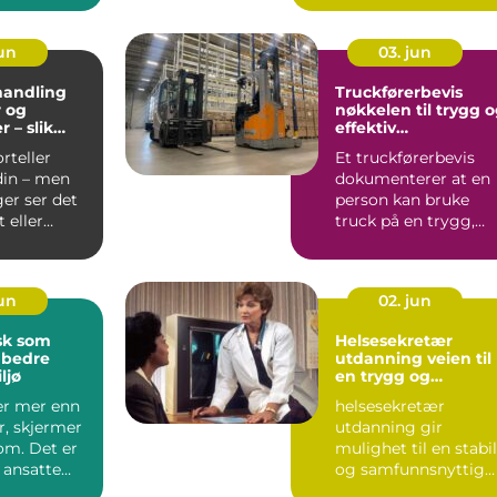
nattehi...
jun
03. jun
andling
Truckførerbevis
 og
nøkkelen til trygg 
r – slik
effektiv
opp linjer
godshåndtering
orteller
Et truckførerbevis
r et
din – men
dokumenterer at en
uttrykk
er ser det
person kan bruke
 eller
truck på en trygg,
 enn du...
riktig og effektiv
måte. F...
jun
02. jun
sk som
Helsesekretær
 bedre
utdanning veien til
ljø
en trygg og
meningsfull jobb
er mer enn
helsesekretær
r, skjermer
utdanning gir
m. Det er
mulighet til en stabil
 ansatte
og samfunnsnyttig
store del...
karriere i