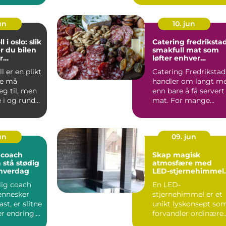
handler det ...
jun
10. jun
 i oslo: slik
Catering fredriksta
r du bilen
smakfull mat som
r
løfter enhver
lser
anledning
l er en plikt
Catering Fredrikstad
ere må
handler om langt m
eg til, men
enn bare å få servert
 i og rundt
mat. For mange
en gj...
handler det om
tryggh...
jun
09. jun
 coach
Skap magisk
å stå stødig
atmosfære med
 hverdag
LED-stjernehimmel 
taket
lig coach
En LED-
ennesker
stjernehimmel er et
st, er slitne
unikt lyskonsept so
er endring,
forvandler ordinære
lt ve...
tak til en levende