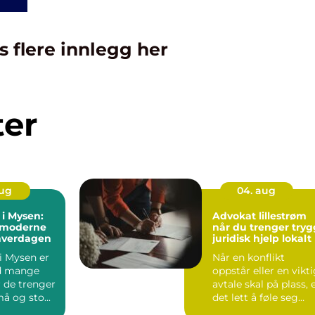
s flere innlegg her
ter
aug
04. aug
 i Mysen:
Advokat lillestrøm
 moderne
når du trenger tryg
 hverdagen
juridisk hjelp lokalt
 i Mysen er
Når en konflikt
d mange
oppstår eller en vikt
 de trenger
avtale skal på plass, 
må og sto...
det lett å føle seg
usikker. Juridi...