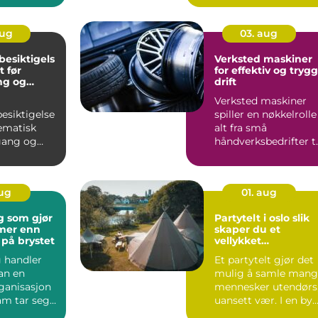
aug
03. aug
esiktigels
Verksted maskiner
for effektiv og trygg
ng og
drift
rbeid
Verksted maskiner
esiktigelse
spiller en nøkkelrolle 
tematisk
alt fra små
ang og
håndverksbedrifter ti
asjon av
store
 og
industriverksted...
one...
aug
01. aug
ng som gjør
Partytelt i oslo slik
skaper du et
 på brystet
vellykket
utearrangement
g handler
Et partytelt gjør det
an en
mulig å samle mang
rganisasjon
mennesker utendørs
eam tar seg
uansett vær. I en by
verdenen.
som Oslo, der vær...