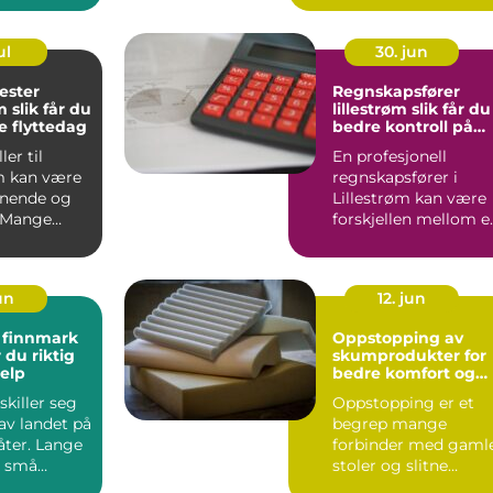
ul
30. jun
ester
Regnskapsfører
 du
lillestrøm slik får du
e flyttedag
bedre kontroll på
økonomien
ller til
En profesjonell
m kan være
regnskapsfører i
nnende og
Lillestrøm kan være
 Mange
forskjellen mellom e
t tiden ikke
hverdag preget av
økonomi...
un
12. jun
 finnmark
Oppstopping av
r du riktig
skumprodukter for
jelp
bedre komfort og
holdbarhet
killer seg
Oppstopping er et
 av landet på
begrep mange
ter. Lange
forbinder med gaml
, små
stoler og slitne
nn, tett
bilseter, men i dag