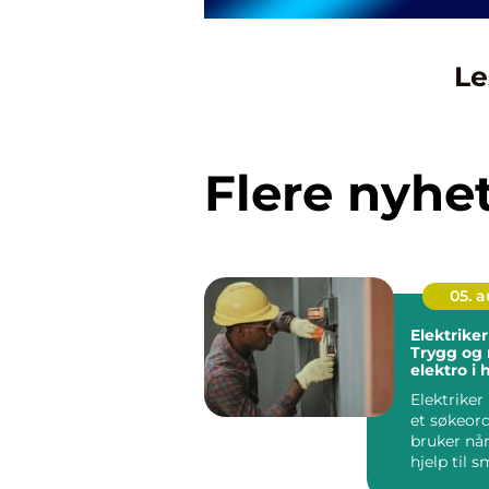
Le
Flere nyhe
05. 
Elektriker
Trygg og
elektro i
Elektriker
et søkeor
bruker når
hjelp til s