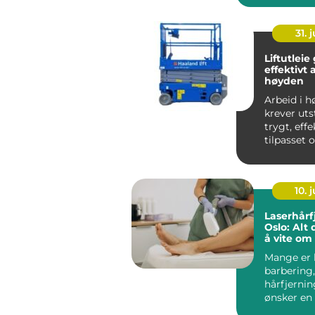
Klæ...
31. j
Liftutleie gol tr
effektivt 
høyden
Arbeid i 
krever uts
trygt, effe
tilpasset 
Gol og rest
10. j
Laserhårf
Oslo: Alt
å vite om
hårreduk
Mange er l
barbering
hårfjerni
ønsker en
løsni...