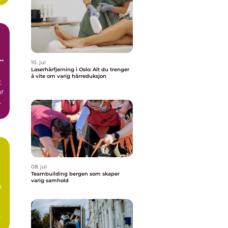
10. jul
Laserhårfjerning i Oslo: Alt du trenger
å vite om varig hårreduksjon
t
ar
08. jul
Teambuilding bergen som skaper
varig samhold
n
om