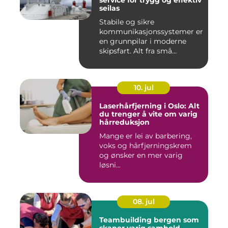
service for trygg og effektiv
seilas
Stabile og sikre
kommunikasjonssystemer er
en grunnpilar i moderne
skipsfart. Alt fra små
fiskebåter...
10. jul
Laserhårfjerning i Oslo: Alt
du trenger å vite om varig
hårreduksjon
Mange er lei av barbering,
voks og hårfjerningskrem
og ønsker en mer varig
løsni...
08. jul
Teambuilding bergen som