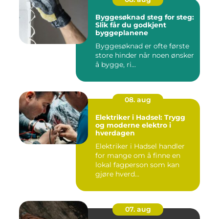
Byggesøknad steg for steg:
Slik får du godkjent
byggeplanene
Byggesøknad er ofte første
store hinder når noen ønsker
å bygge, ri...
08. aug
Elektriker i Hadsel: Trygg
og moderne elektro i
hverdagen
Elektriker i Hadsel handler
for mange om å finne en
lokal fagperson som kan
gjøre hverd...
07. aug