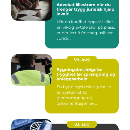
Advokat lillestrøm når du
trenger trygg juridisk hjelp
lokalt
Når en konflikt oppstår eller
en viktig avtale skal på plass,
er det lett å føle seg usikker.
Juridi...
04. aug
Bygningsbesiktigelse
trygghet før sprengning og
anleggsarbeid
En bygningsbesiktigelse er
en systematisk
gjennomgang og
dokumentasjon av
bygninger og
konstruksjone...
03. aug