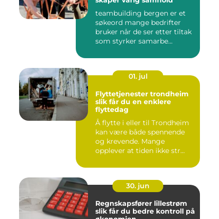
skaper varig samhold
teambuilding bergen er et
søkeord mange bedrifter
bruker når de ser etter tiltak
som styrker samarbe...
01. jul
Flyttetjenester trondheim
slik får du en enklere
flyttedag
Å flytte i eller til Trondheim
kan være både spennende
og krevende. Mange
opplever at tiden ikke str...
30. jun
Regnskapsfører lillestrøm
slik får du bedre kontroll på