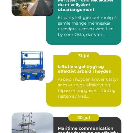
Partytelt i oslo slik skaper
du et vellykket
utearrangement
Et partytelt gjør det mulig å
samle mange mennesker
utendørs, uansett vær. I en
by som Oslo, der vær...
31. jul
Liftutleie gol trygt og
effektivt arbeid i høyden
Arbeid i høyden krever utstyr
som er trygt, effektivt og
tilpasset oppgaven. I Gol og
resten av Hall...
30. jul
Maritime communication