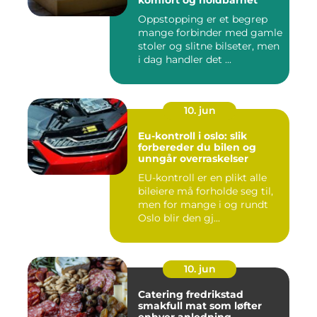
komfort og holdbarhet
Oppstopping er et begrep
mange forbinder med gamle
stoler og slitne bilseter, men
i dag handler det ...
10. jun
Eu-kontroll i oslo: slik
forbereder du bilen og
unngår overraskelser
EU-kontroll er en plikt alle
bileiere må forholde seg til,
men for mange i og rundt
Oslo blir den gj...
10. jun
Catering fredrikstad
smakfull mat som løfter