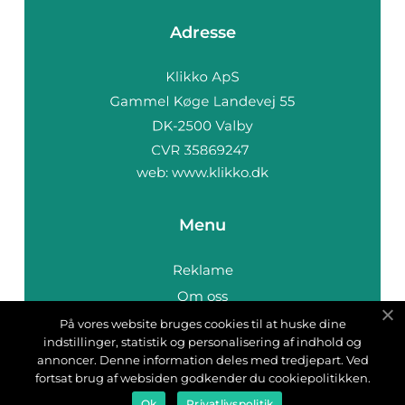
Adresse
web:
www.klikko.dk
Menu
Reklame
Om oss
Cookies
På vores website bruges cookies til at huske dine
indstillinger, statistik og personalisering af indhold og
Kontakt Oss
annoncer. Denne information deles med tredjepart. Ved
Sitemap
fortsat brug af websiden godkender du cookiepolitikken.
Ok
Privatlivspolitik