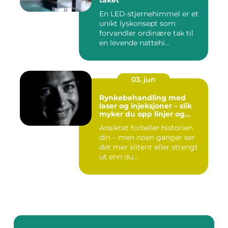
taket
En LED-stjernehimmel er et
unikt lyskonsept som
forvandler ordinære tak til
en levende nattehi...
03. jun
Rynkebehandling med
laser og injeksjoner – slik
myker du opp linjer og
bevarer et naturlig uttrykk
Ansiktet forteller historien
din – men noen ganger ser
det mer slitent eller strengt
ut enn du...