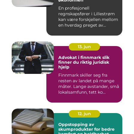
økonomien
En profesjonell
regnskapsfører i Lillestrøm
kan være forskjellen mellom
en hverdag preget av
økonomi...
13. jun
Advokat i finnmark slik
finner du riktig juridisk
hjelp
Finnmark skiller seg fra
resten av landet på mange
måter. Lange avstander, små
lokalsamfunn, tett ko...
12. jun
Oppstopping av
skumprodukter for bedre