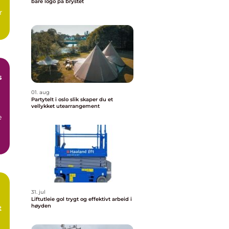
bare logo på brystet
r
s
01. aug
Partytelt i oslo slik skaper du et
vellykket utearrangement
e
31. jul
Liftutleie gol trygt og effektivt arbeid i
høyden
t