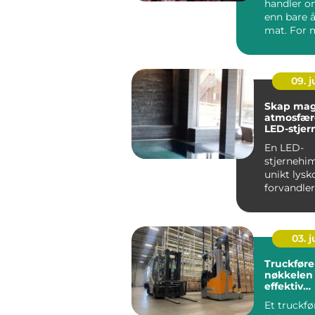
handler o
enn bare å
mat. For
handler d
tryggh...
09. 
Skap mag
atmosfæ
LED-stjer
taket
En LED-
stjernehi
unikt lys
forvandle
tak til en
nattehi...
03. 
Truckføre
nøkkelen 
effektiv
godshånd
Et truckfø