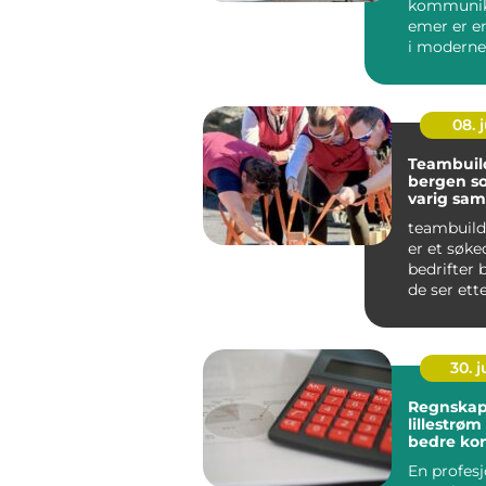
kommunik
emer er e
i moderne 
Alt fra sm
fiskebåter..
08. j
Teambuil
bergen s
varig sa
teambuild
er et søk
bedrifter 
de ser ett
styrker sa
30. 
Regnskap
lillestrøm slik får du
bedre kon
økonomi
En profesj