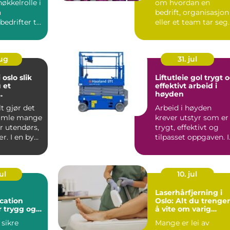
nøkkelrolle i
om hvordan en
å
bedrift, organisasjon
edrifter til
eller et team tar seg
ut for omverdenen.
ksted...
Klæ...
aug
31. jul
slo slik
Liftutleie gol trygt og
 et
effektivt arbeid i
høyden
gement
lt gjør det
Arbeid i høyden
samle mange
krever utstyr som er
 utendørs,
trygt, effektivt og
r. I en by
tilpasset oppgaven. I
der vær...
Gol og resten av Hall.
ul
10. jul
Laserhårfjerning i
ation
Oslo: Alt du trenger
r trygg og
å vite om varig
eilas
hårreduksjon
 sikre
Mange er lei av