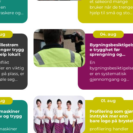
r
et søkeord mange
gen
bruker når de trenge
raskere og
hjelp til små og sto...
 behagelig.
r mang...
aug
04. aug
illestrøm
Bygningsbesiktigel
enger trygg
e trygghet før
jelp lokalt
sprengning og
anleggsarbeid
flikt
En
ler en viktig
bygningsbesiktigels
 på plass, er
er en systematisk
føle seg
gjennomgang og
idi...
dokumentasjon av
bygninger og
konstruksjone...
aug
01. aug
 maskiner
Profilering som gjør
iv og trygg
inntrykk mer enn
bare logo på bryste
maskiner
profilering handler