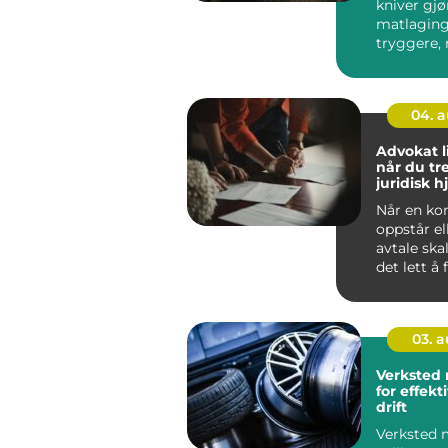
kniver gjø
matlagin
tryggere, 
langt mer
Likevel gå
04. 
Advokat l
når du tr
juridisk h
Når en kon
oppstår el
avtale skal
det lett å 
usikker. Jur
03. 
Verksted
for effekt
drift
Verksted 