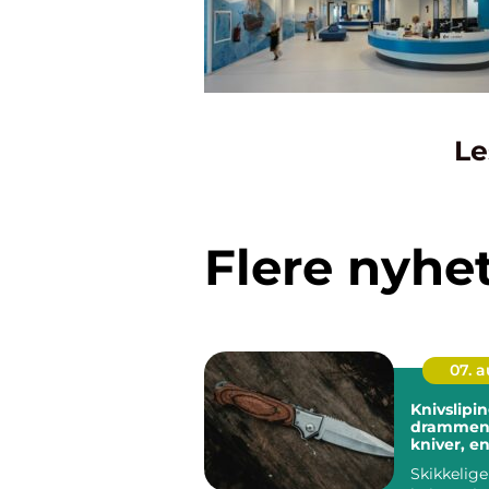
Le
Flere nyhe
07. 
Knivslipin
drammen:
kniver, e
hverdag
Skikkelige