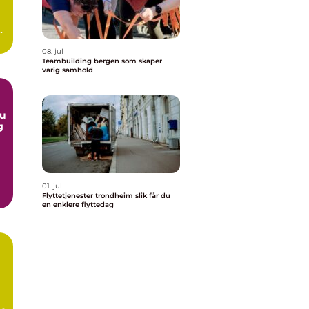
08. jul
Teambuilding bergen som skaper
varig samhold
g
01. jul
e
Flyttetjenester trondheim slik får du
en enklere flyttedag