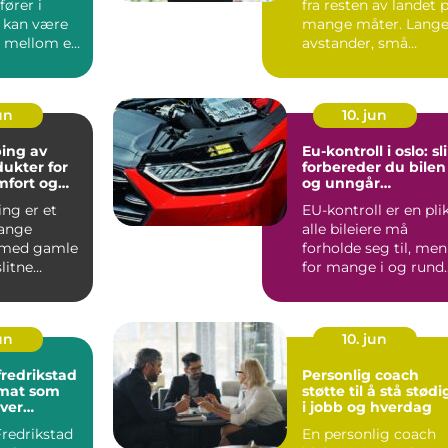
ører i
fra resten av landet 
m kan være
mange måter. Lang
en mellom en
avstander, små
reget av
lokalsamfunn, tett
ko...
un
10. jun
ing av
Eu-kontroll i oslo: sl
ukter for
forbereder du bilen
mfort og
og unngår
et
overraskelser
ng er et
EU-kontroll er en pli
ange
alle bileiere må
 med gamle
forholde seg til, men
slitne
for mange i og rund
men i dag
Oslo blir den gj...
 ...
jun
10. jun
fredrikstad
Personlig coach
 mat som
støtte til å stå stødi
hver
i jobb og hverdag
g
Fredrikstad
En personlig coach