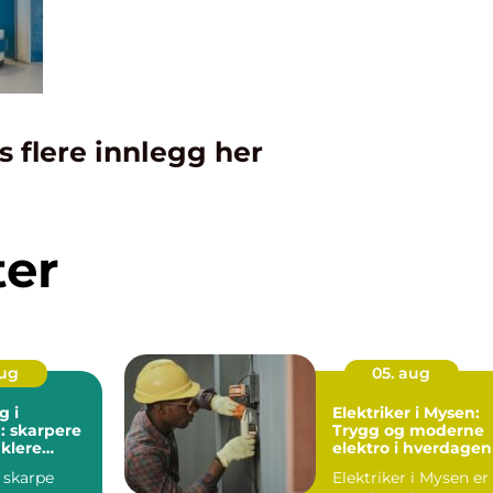
s flere innlegg her
ter
aug
05. aug
g i
Elektriker i Mysen:
 skarpere
Trygg og moderne
nklere
elektro i hverdagen
 skarpe
Elektriker i Mysen er