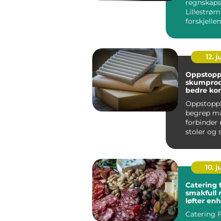
regnskapsf
Lillestrø
forskjell
hverdag p
økonomi...
12. j
Oppstopp
skumprod
bedre ko
holdbarh
Oppstoppi
begrep m
forbinder
stoler og 
bilseter, 
handler det
10. 
Catering 
smakfull
løfter en
anlednin
Catering 