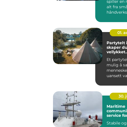
spiller en 
alt fra sm
håndverksb
store
industriver
01. 
Partytelt i o
skaper du
vellykket
utearran
Et partyte
mulig å 
mennesker
uansett væ
som Oslo, 
30. j
Maritime
communic
service fo
effektiv s
Stabile og