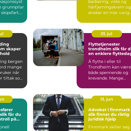
asjonssyst
barbering, voks og
n grunnpilar
hårfjerningskrem og
skipsfart.
ønsker en mer varig
å
løsni...
.
ul
01. jul
ding
Flyttetjenester
om skaper
trondheim slik får du
mhold
en enklere flytteda
ing bergen
Å flytte i eller til
eord mange
Trondheim kan være
bruker når
både spennende og
er tiltak som
krevende. Mange
marbe...
opplever at tiden ikk
str...
jun
13. jun
sfører
Advokat i finnmark
slik finner du riktig
troll på
juridisk hjelp
en
onell
Finnmark skiller seg