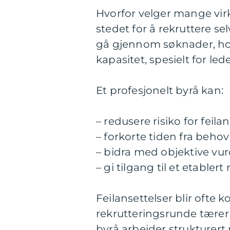
Hvorfor velger mange vi
stedet for å rekruttere sel
gå gjennom søknader, hol
kapasitet, spesielt for le
Et profesjonelt byrå kan:
– redusere risiko for feila
– forkorte tiden fra behov
– bidra med objektive vu
– gi tilgang til et etable
Feilansettelser blir ofte 
rekrutteringsrunde tærer
byrå arbeider strukturer