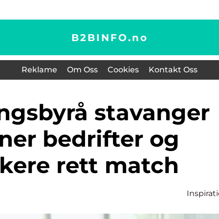
B2BINFO.
no
Reklame
Om Oss
Cookies
Kontakt Oss
nner bedrifter og
kere rett match
Inspirat