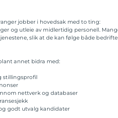
anger jobber i hovedsak med to ting:
linger og utleie av midlertidig personell. Man
jenestene, slik at de kan følge både bedrifte
 blant annet bidra med:
stillingsprofil
nnonser
jennom nettverk og databaser
feransesjekk
 og godt utvalg kandidater