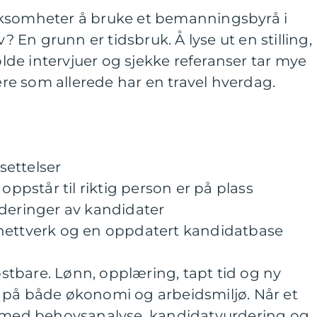
rksomheter å bruke et bemanningsbyrå i
v? En grunn er tidsbruk. Å lyse ut en stilling,
de intervjuer og sjekke referanser tar mye
dere som allerede har en travel hverdag.
nsettelser
 oppstår til riktig person er på plass
rderinger av kandidater
rt nettverk og en oppdatert kandidatbase
kostbare. Lønn, opplæring, tapt tid og ny
 på både økonomi og arbeidsmiljø. Når et
t med behovsanalyse, kandidatvurdering og