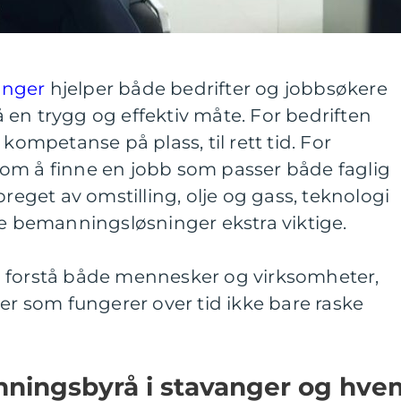
anger
hjelper både bedrifter og jobbsøkere
en trygg og effektiv måte. For bedriften
 kompetanse på plass, til rett tid. For
om å finne en jobb som passer både faglig
preget av omstilling, olje og gass, teknologi
de bemanningsløsninger ekstra viktige.
il å forstå både mennesker og virksomheter,
ser som fungerer over tid ikke bare raske
nningsbyrå i stavanger og hve