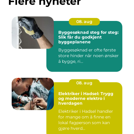
Flere nyheter
08. aug
Byggesøknad steg for steg:
Slik får du godkjent
byggeplanene
Byggesøknad er ofte første
store hinder når noen ønsker
å bygge, ri...
08. aug
Elektriker i Hadsel: Trygg
og moderne elektro i
hverdagen
Elektriker i Hadsel handler
for mange om å finne en
lokal fagperson som kan
gjøre hverd...