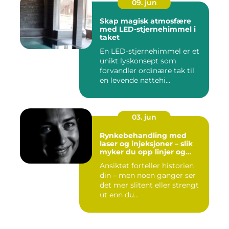
09. jun
Skap magisk atmosfære
med LED-stjernehimmel i
taket
En LED-stjernehimmel er et
unikt lyskonsept som
forvandler ordinære tak til
en levende nattehi...
03. jun
Rynkebehandling med
laser og injeksjoner – slik
myker du opp linjer og
bevarer et naturlig uttrykk
Ansiktet forteller historien
din – men noen ganger ser
det mer slitent eller strengt
ut enn du...