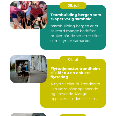
08. jul
Teambuilding bergen som
skaper varig samhold
teambuilding bergen er et
søkeord mange bedrifter
bruker når de ser etter tiltak
som styrker samarbe...
01. jul
Flyttetjenester trondheim
slik får du en enklere
flyttedag
Å flytte i eller til Trondheim
kan være både spennende
og krevende. Mange
opplever at tiden ikke str...