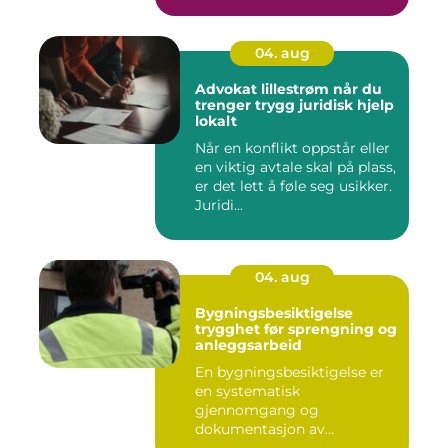
04. aug
Advokat lillestrøm når du
trenger trygg juridisk hjelp
lokalt
Når en konflikt oppstår eller
en viktig avtale skal på plass,
er det lett å føle seg usikker.
Juridi...
04. aug
Bygningsbesiktigelse
trygghet før sprengning og
anleggsarbeid
En bygningsbesiktigelse er
en systematisk
gjennomgang og
dokumentasjon av