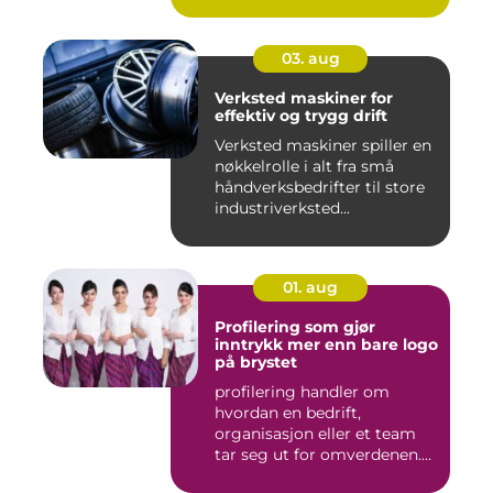
bygninger og
konstruksjone...
03. aug
Verksted maskiner for
effektiv og trygg drift
Verksted maskiner spiller en
nøkkelrolle i alt fra små
håndverksbedrifter til store
industriverksted...
01. aug
Profilering som gjør
inntrykk mer enn bare logo
på brystet
profilering handler om
hvordan en bedrift,
organisasjon eller et team
tar seg ut for omverdenen.
Klæ...