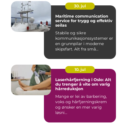
30. jul
Maritime communication
service for trygg og effektiv
seilas
Stabile og sikre
kommunikasjonssystemer er
en grunnpilar i moderne
skipsfart. Alt fra små
fiskebåter...
10. jul
Laserhårfjerning i Oslo: Alt
du trenger å vite om varig
hårreduksjon
Mange er lei av barbering,
voks og hårfjerningskrem
og ønsker en mer varig
løsni...