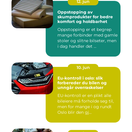
12. jun
Oppstopping av
skumprodukter for bedre
komfort og holdbarhet
Oppstopping er et begrep
mange forbinder med gamle
stoler og slitne bilseter, men
i dag handler det ...
10. jun
Eu-kontroll i oslo: slik
forbereder du bilen og
unngår overraskelser
EU-kontroll er en plikt alle
bileiere må forholde seg til,
men for mange i og rundt
Oslo blir den gj...