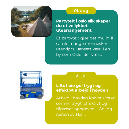
01. aug
Partytelt i oslo slik skaper
du et vellykket
utearrangement
Et partytelt gjør det mulig å
samle mange mennesker
utendørs, uansett vær. I en
by som Oslo, der vær...
31. jul
Liftutleie gol trygt og
effektivt arbeid i høyden
Arbeid i høyden krever utstyr
som er trygt, effektivt og
tilpasset oppgaven. I Gol og
resten av Hall...