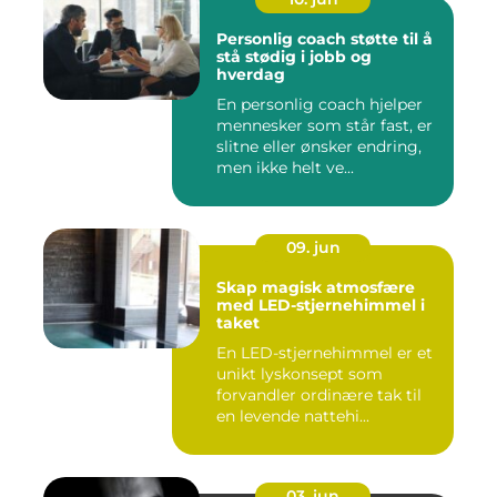
Personlig coach støtte til å
stå stødig i jobb og
hverdag
En personlig coach hjelper
mennesker som står fast, er
slitne eller ønsker endring,
men ikke helt ve...
09. jun
Skap magisk atmosfære
med LED-stjernehimmel i
taket
En LED-stjernehimmel er et
unikt lyskonsept som
forvandler ordinære tak til
en levende nattehi...
03. jun