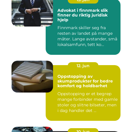
Advokat i finnmark slik
finner du riktig juridisk
hjelp
Finnmark skiller seg fra
resten av landet på mange
måter. Lange avstander, små
lokalsamfunn, tett ko...
12. jun
Oppstopping av
skumprodukter for bedre
komfort og holdbarhet
Oppstopping er et begrep
mange forbinder med gamle
stoler og slitne bilseter, men
i dag handler det ...
10. jun