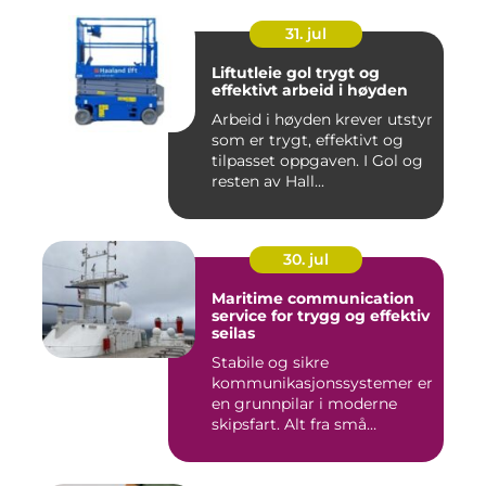
31. jul
Liftutleie gol trygt og
effektivt arbeid i høyden
Arbeid i høyden krever utstyr
som er trygt, effektivt og
tilpasset oppgaven. I Gol og
resten av Hall...
30. jul
Maritime communication
service for trygg og effektiv
seilas
Stabile og sikre
kommunikasjonssystemer er
en grunnpilar i moderne
skipsfart. Alt fra små
fiskebåter...