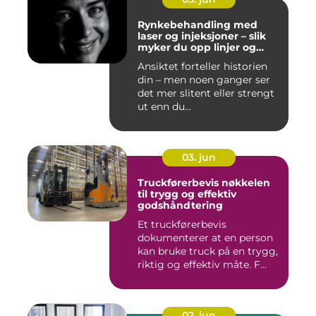
Rynkebehandling med
laser og injeksjoner – slik
myker du opp linjer og
bevarer et naturlig uttrykk
Ansiktet forteller historien
din – men noen ganger ser
det mer slitent eller strengt
ut enn du...
03. jun
Truckførerbevis nøkkelen
til trygg og effektiv
godshåndtering
Et truckførerbevis
dokumenterer at en person
kan bruke truck på en trygg,
riktig og effektiv måte. F...
02. jun