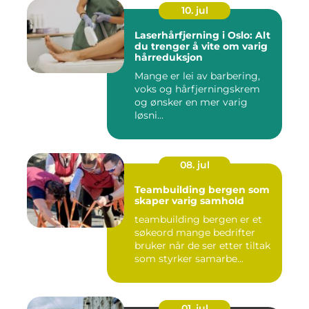
10. jul
Laserhårfjerning i Oslo: Alt
du trenger å vite om varig
hårreduksjon
Mange er lei av barbering,
voks og hårfjerningskrem
og ønsker en mer varig
løsni...
08. jul
Teambuilding bergen som
skaper varig samhold
teambuilding bergen er et
søkeord mange bedrifter
bruker når de ser etter tiltak
som styrker samarbe...
01. jul