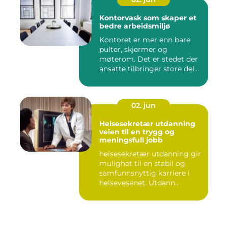
Kontorvask som skaper et
bedre arbeidsmiljø
Kontoret er mer enn bare
pulter, skjermer og
møterom. Det er stedet der
ansatte tilbringer store del...
02. jun
Helsesekretær utdanning
veien til en trygg og
meningsfull jobb
helsesekretær utdanning gir
mulighet til en stabil og
samfunnsnyttig karriere i
helsevesenet. Utdann...