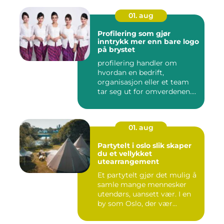
01. aug
Profilering som gjør
inntrykk mer enn bare logo
på brystet
profilering handler om
hvordan en bedrift,
organisasjon eller et team
tar seg ut for omverdenen.
Klæ...
01. aug
Partytelt i oslo slik skaper
du et vellykket
utearrangement
Et partytelt gjør det mulig å
samle mange mennesker
utendørs, uansett vær. I en
by som Oslo, der vær...