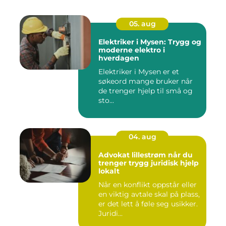
05. aug
Elektriker i Mysen: Trygg og
moderne elektro i
hverdagen
Elektriker i Mysen er et
søkeord mange bruker når
de trenger hjelp til små og
sto...
04. aug
Advokat lillestrøm når du
trenger trygg juridisk hjelp
lokalt
Når en konflikt oppstår eller
en viktig avtale skal på plass,
er det lett å føle seg usikker.
Juridi...